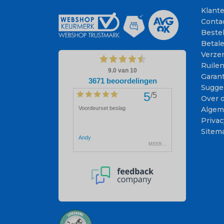
Klant
Conta
Beste
Betal
Verze
Ruile
Garant
Sugge
Over 
Algem
Privac
Sitem