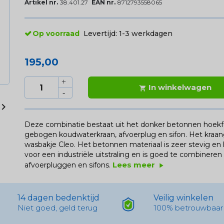
Artikel nr.
38.401.27
EAN nr.
8712793558065
Op voorraad
Levertijd:
1-3 werkdagen
195,00
In winkelwagen


Deze combinatie bestaat uit het donker betonnen hoekf
gebogen koudwaterkraan, afvoerplug en sifon. Het kraang
wasbakje Cleo. Het betonnen materiaal is zeer stevig en
voor een industriële uitstraling en is goed te combinere
Lees meer
afvoerpluggen en sifons.
play_arrow
14 dagen bedenktijd
Veilig winkelen
Niet goed, geld terug
100% betrouwbaar