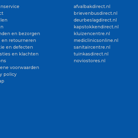
enservice
afvalbakdirect.nl
ct
brievenbusdirect.nl
llen
deurbeslagdirect.nl
en
kapstokkendirect.nl
nden en bezorgen
kluizencentre.nl
n en retourneren
mediclinicsonline.nl
ie en defecten
sanitaircentre.nl
sties en klachten
tuinkasdirect.nl
ons
noviostores.nl
ene voorwaarden
y policy
ap