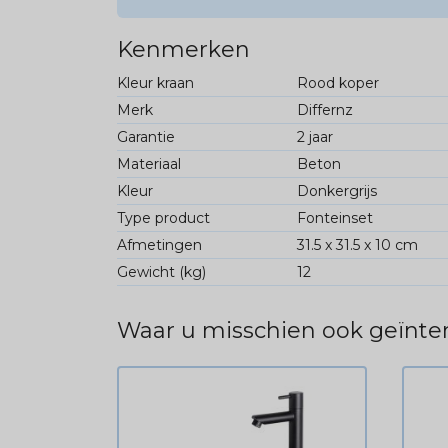
Kenmerken
Kleur kraan
Rood koper
Merk
Differnz
Garantie
2 jaar
Materiaal
Beton
Kleur
Donkergrijs
Type product
Fonteinset
Afmetingen
31.5 x 31.5 x 10 cm
Gewicht (kg)
12
Waar u misschien ook geïnter