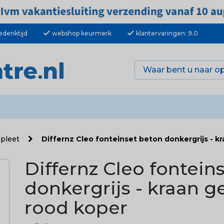
check
check
edenktijd
webshop keurmerk
klantervaringen: 9.0
mpleet
Differnz Cleo fonteinset beton donkergrijs - 
Differnz Cleo fontein
donkergrijs - kraan 
rood koper