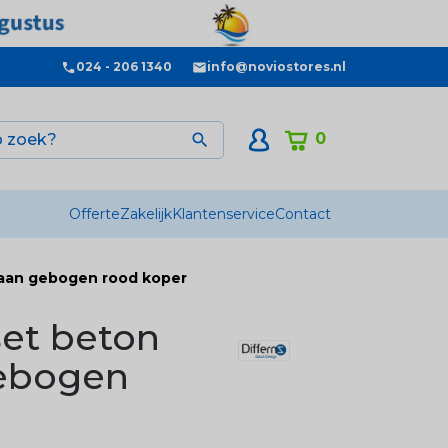
024 - 206 1340
info@noviostores.nl
0

Offerte
Zakelijk
Klantenservice
Contact
kraan gebogen rood koper
set beton
gebogen