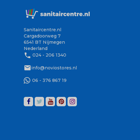
Sanitaircentre.nl
Cargadoorweg 7
6541 BT Nijmegen
Nederland
phone
024 - 206 1340
mail
info@noviostores.nl
06 - 376 867 19