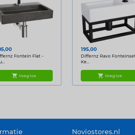
ijs
Prijs
05,00
195,00
ffernz Fontein Flat -
Differnz Ravo Fonteinse
...
Ke...
shopping_cart
shopping_cart
Voeg toe
Voeg toe
ormatie
Noviostores.nl