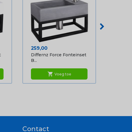
Prijs
259,00
t
Differnz Force Fonteinset
B...
shopping_cart
Voeg toe
Contact