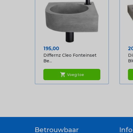
Prijs
Pr
195,00
2
Differnz Cleo Fonteinset
Di
Be...
Blu
shopping_cart
Voeg toe
Betrouwbaar
Inf