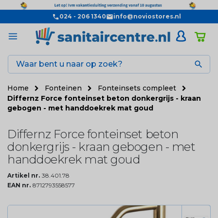
024 - 206 1340
info@noviostores.nl

Home
Fonteinen
Fonteinsets compleet
Differnz Force fonteinset beton donkergrijs - kraan
gebogen - met handdoekrek mat goud
Differnz Force fonteinset beton
donkergrijs - kraan gebogen - met
handdoekrek mat goud
Artikel nr.
38.401.78
EAN nr.
8712793558577