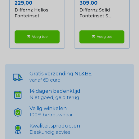
Prijs
Prijs
229,00
309,00
Differnz Helios
Differnz Solid
Fonteinset ...
Fonteinset S...
Voeg toe
Voeg toe
shopping_cart
shopping_cart
Gratis verzending NL&BE
vanaf 69 euro
14 dagen bedenktijd
Niet goed, geld terug
Veilig winkelen
100% betrouwbaar
Kwaliteitsproducten
Deskundig advies