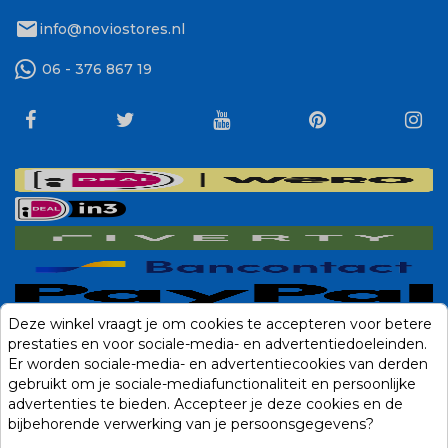
mail
info@noviostores.nl
06 - 376 867 19
Deze winkel vraagt je om cookies te accepteren voor betere
prestaties en voor sociale-media- en advertentiedoeleinden.
Er worden sociale-media- en advertentiecookies van derden
gebruikt om je sociale-mediafunctionaliteit en persoonlijke
advertenties te bieden. Accepteer je deze cookies en de
bijbehorende verwerking van je persoonsgegevens?