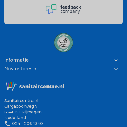

Informatie

Noviostores.nl
Sanitaircentre.nl
Cargadoorweg 7
6541 BT Nijmegen
Nederland
phone
024 - 206 1340