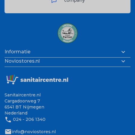

Informatie

Noviostores.nl
Sanitaircentre.nl
Cargadoorweg 7
6541 BT Nijmegen
Nederland
phone
024 - 206 1340
mail
info@noviostores.nl