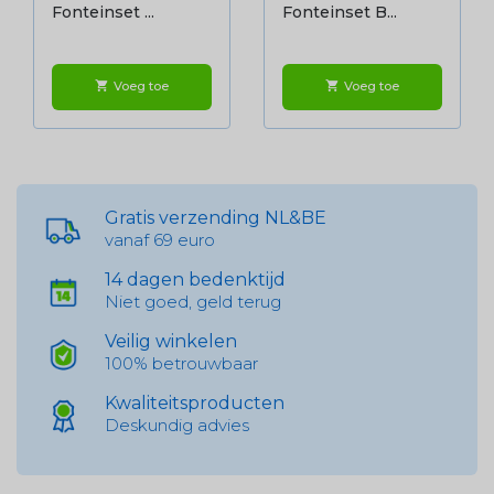
Fonteinset ...
Fonteinset B...
Voeg toe
Voeg toe
shopping_cart
shopping_cart
Gratis verzending NL&BE
vanaf 69 euro
14 dagen bedenktijd
Niet goed, geld terug
Veilig winkelen
100% betrouwbaar
Kwaliteitsproducten
Deskundig advies