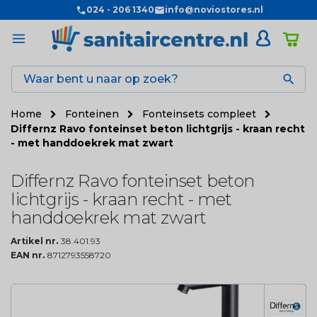
024 - 206 1340
info@noviostores.nl

Home
Fonteinen
Fonteinsets compleet
Differnz Ravo fonteinset beton lichtgrijs - kraan recht
- met handdoekrek mat zwart
Differnz Ravo fonteinset beton
lichtgrijs - kraan recht - met
handdoekrek mat zwart
Artikel nr.
38.401.93
EAN nr.
8712793558720