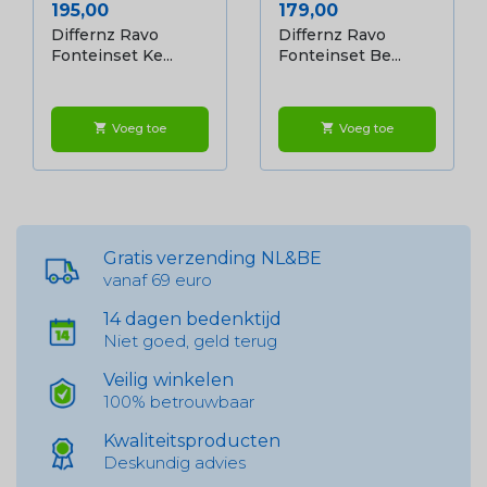
Prijs
Prijs
195,00
179,00
Differnz Ravo
Differnz Ravo
Fonteinset Ke...
Fonteinset Be...
Voeg toe
Voeg toe
shopping_cart
shopping_cart
Gratis verzending NL&BE
vanaf 69 euro
14 dagen bedenktijd
Niet goed, geld terug
Veilig winkelen
100% betrouwbaar
Kwaliteitsproducten
Deskundig advies