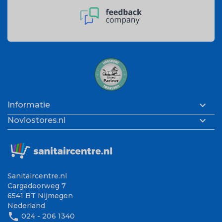

Informatie

Noviostores.nl
Sanitaircentre.nl
Cargadoorweg 7
6541 BT Nijmegen
Nederland
phone
024 - 206 1340