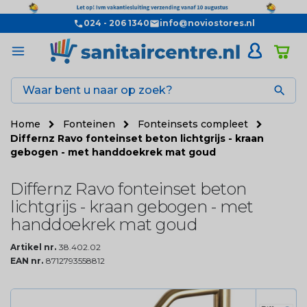
024 - 206 1340
info@noviostores.nl

Home
Fonteinen
Fonteinsets compleet
Differnz Ravo fonteinset beton lichtgrijs - kraan
gebogen - met handdoekrek mat goud
Differnz Ravo fonteinset beton
lichtgrijs - kraan gebogen - met
handdoekrek mat goud
Artikel nr.
38.402.02
EAN nr.
8712793558812