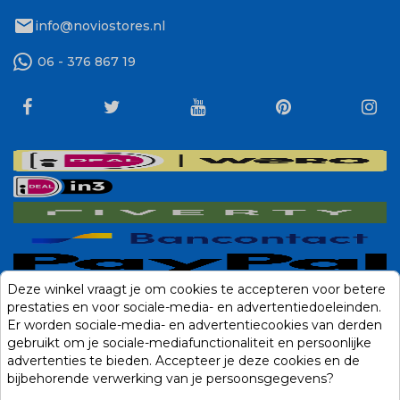
mail
info@noviostores.nl
06 - 376 867 19
Deze winkel vraagt je om cookies te accepteren voor betere
prestaties en voor sociale-media- en advertentiedoeleinden.
Er worden sociale-media- en advertentiecookies van derden
gebruikt om je sociale-mediafunctionaliteit en persoonlijke
advertenties te bieden. Accepteer je deze cookies en de
bijbehorende verwerking van je persoonsgegevens?