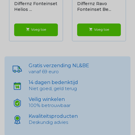
Differnz Fonteinset
Differnz Ravo
Helios ...
Fonteinset Be...
Voeg toe
Voeg toe
shopping_cart
shopping_cart
Gratis verzending NL&BE
vanaf 69 euro
14 dagen bedenktijd
Niet goed, geld terug
Veilig winkelen
100% betrouwbaar
Kwaliteitsproducten
Deskundig advies