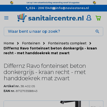
024 - 206 1340
info@noviostores.nl

Home
Fonteinen
Fonteinsets compleet
Differnz Ravo fonteinset beton donkergrijs - kraan
recht - met handdoekrek mat zwart
Differnz Ravo fonteinset beton
donkergrijs - kraan recht - met
handdoekrek mat zwart
Artikel nr.
38.402.05
EAN nr.
8712793558843