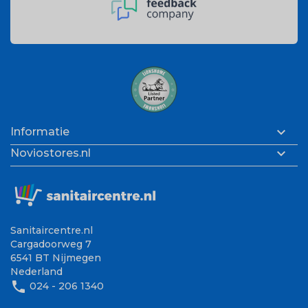

Informatie

Noviostores.nl
Sanitaircentre.nl
Cargadoorweg 7
6541 BT Nijmegen
Nederland
phone
024 - 206 1340