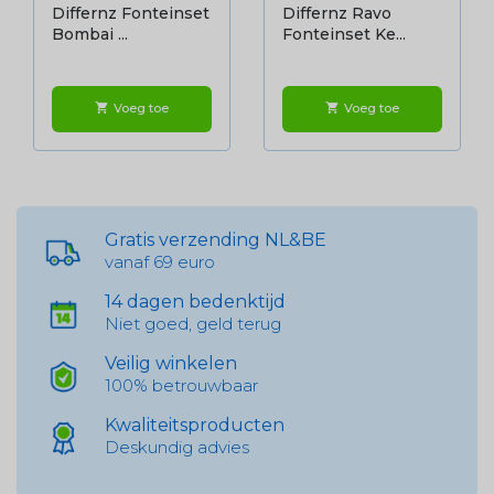
Differnz Fonteinset
Differnz Ravo
Bombai ...
Fonteinset Ke...
Voeg toe
Voeg toe
shopping_cart
shopping_cart
Gratis verzending NL&BE
vanaf 69 euro
14 dagen bedenktijd
Niet goed, geld terug
Veilig winkelen
100% betrouwbaar
Kwaliteitsproducten
Deskundig advies