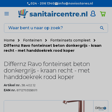
024 - 206 1340
info@noviostores.nl

Home
Fonteinen
Fonteinsets compleet
Differnz Ravo fonteinset beton donkergrijs - kraan
recht - met handdoekrek rood koper
Differnz Ravo fonteinset beton
donkergrijs - kraan recht - met
handdoekrek rood koper
Artikel nr.
38.402.12
EAN nr.
8712793558911