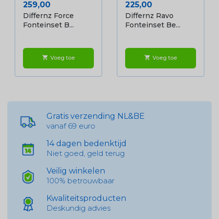
Prijs
Prijs
259,00
225,00
Differnz Force
Differnz Ravo
Fonteinset B...
Fonteinset Be...
Voeg toe
Voeg toe
shopping_cart
shopping_cart
Gratis verzending NL&BE
vanaf 69 euro
14 dagen bedenktijd
Niet goed, geld terug
Veilig winkelen
100% betrouwbaar
Kwaliteitsproducten
Deskundig advies