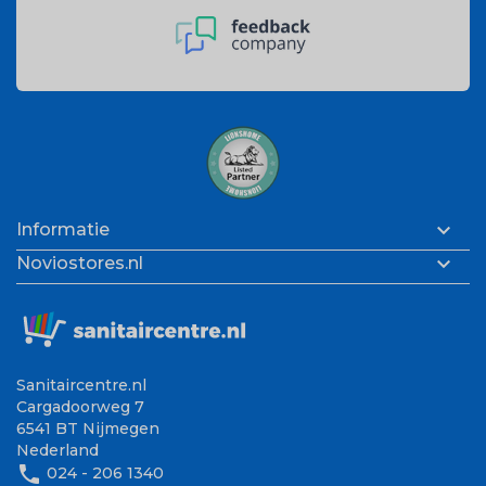

Informatie

Noviostores.nl
Sanitaircentre.nl
Cargadoorweg 7
6541 BT Nijmegen
Nederland
phone
024 - 206 1340