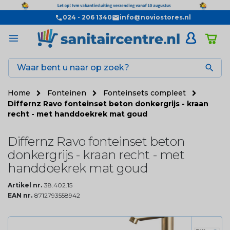
024 - 206 1340
info@noviostores.nl

Home
Fonteinen
Fonteinsets compleet
Differnz Ravo fonteinset beton donkergrijs - kraan
recht - met handdoekrek mat goud
Differnz Ravo fonteinset beton
donkergrijs - kraan recht - met
handdoekrek mat goud
Artikel nr.
38.402.15
EAN nr.
8712793558942