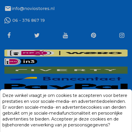
mail
info@noviostores.nl
06 - 376 867 19
Deze winkel vraagt je om cookies te accepteren voor betere
prestaties en voor sociale-media- en advertentiedoeleinden.
Er worden sociale-media- en advertentiecookies van derden
gebruikt om je sociale-mediafunctionaliteit en persoonlijke
advertenties te bieden. Accepteer je deze cookies en de
bijbehorende verwerking van je persoonsgegevens?