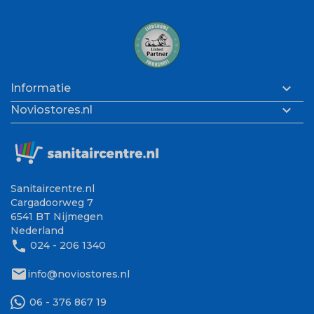

Informatie

Noviostores.nl
Sanitaircentre.nl
Cargadoorweg 7
6541 BT Nijmegen
Nederland
phone
024 - 206 1340
mail
info@noviostores.nl
06 - 376 867 19