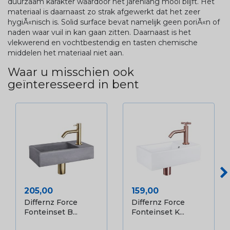
duurzaam karakter waardoor het jarenlang mooi blijft. Het
materiaal is daarnaast zo strak afgewerkt dat het zeer
hygiÃ«nisch is. Solid surface bevat namelijk geen poriÃ«n of
naden waar vuil in kan gaan zitten. Daarnaast is het
vlekwerend en vochtbestendig en tasten chemische
middelen het materiaal niet aan.
Waar u misschien ook
geïnteresseerd in bent
Prijs
Prijs
205,00
159,00
Differnz Force
Differnz Force
Fonteinset B...
Fonteinset K...