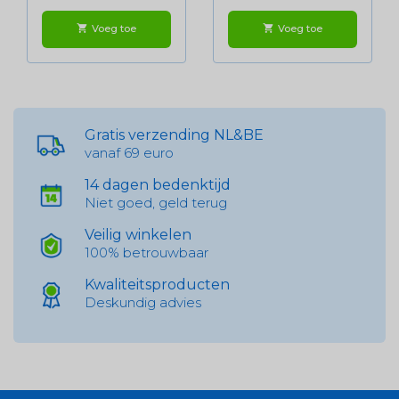
Voeg toe
Voeg toe
shopping_cart
shopping_cart
Gratis verzending NL&BE
vanaf 69 euro
14 dagen bedenktijd
Niet goed, geld terug
Veilig winkelen
100% betrouwbaar
Kwaliteitsproducten
Deskundig advies