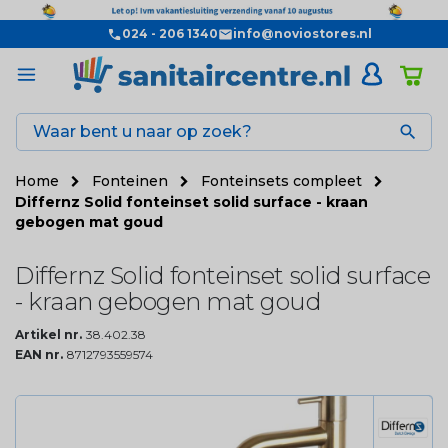
024 - 206 1340
info@noviostores.nl

Home
Fonteinen
Fonteinsets compleet
Differnz Solid fonteinset solid surface - kraan
gebogen mat goud
Differnz Solid fonteinset solid surface
- kraan gebogen mat goud
Artikel nr.
38.402.38
EAN nr.
8712793559574