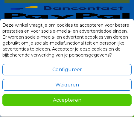
Deze winkel vraagt je om cookies te accepteren voor betere
prestaties en voor sociale-media- en advertentiedoeleinden.
Er worden sociale-media- en advertentiecookies van derden
gebruikt om je sociale-mediafunctionaliteit en persoonlijke
advertenties te bieden. Accepteer je deze cookies en de
bijbehorende verwerking van je persoonsgegevens?
Configureer
Weigeren
Alle prijzen zijn in Euro, inclusief BTW en andere heffingen en exclusief
eventuele verzendkosten.
Accepteren
© 2014-2026 Noviostores.nl. Alle rechten voorbehouden.
259,00
In winkelwagen

Update cookie voorkeuren