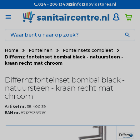
024 - 206 1340
info@noviostores.nl

Home
Fonteinen
Fonteinsets compleet
Differnz fonteinset bombai black - natuursteen -
kraan recht mat chroom
Differnz fonteinset bombai black -
natuursteen - kraan recht mat
chroom
Artikel nr.
38.400.39
EAN nr.
8712793557181