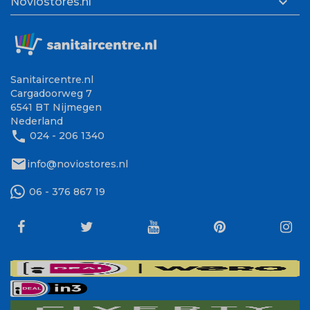

Noviostores.nl
Sanitaircentre.nl
Cargadoorweg 7
6541 BT Nijmegen
Nederland
phone
024 - 206 1340
mail
info@noviostores.nl
06 - 376 867 19