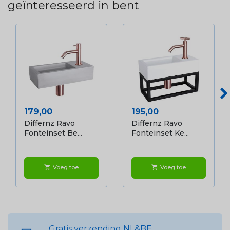
geïnteresseerd in bent
Prijs
Prijs
179,00
195,00
Differnz Ravo
Differnz Ravo
Fonteinset Be...
Fonteinset Ke...
Voeg toe
Voeg toe
shopping_cart
shopping_cart
Gratis verzending NL&BE