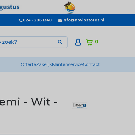
024 - 206 1340
info@noviostores.nl
0

Offerte
Zakelijk
Klantenservice
Contact
emi - Wit -