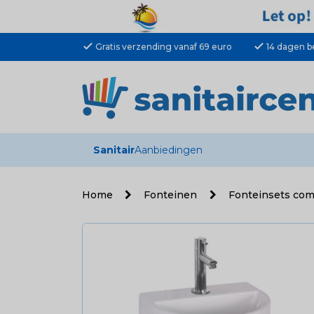
check
check
Gratis verzending vanaf 69 euro
14 dagen b
Sanitair
Aanbiedingen
Home
Fonteinen
Fonteinsets co