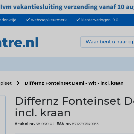
check
check
edenktijd
webshop keurmerk
klantervaringen: 9.0
mpleet
Differnz Fonteinset Demi - Wit - incl. kraan
Differnz Fonteinset D
incl. kraan
Artikel nr.
38.030.02
EAN nr.
8712793540183