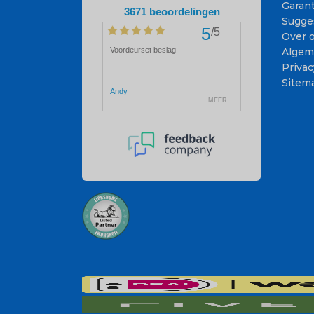
Garant
Sugge
Over 
Algem
Privac
Sitem