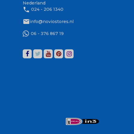
Nederland
phone
024 - 206 1340
mail
info@noviostores.nl
06 - 376 867 19