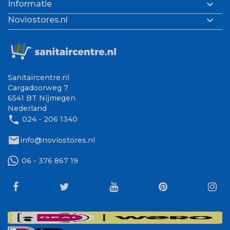

Informatie

Noviostores.nl
Sanitaircentre.nl
Cargadoorweg 7
6541 BT Nijmegen
Nederland
phone
024 - 206 1340
mail
info@noviostores.nl
06 - 376 867 19