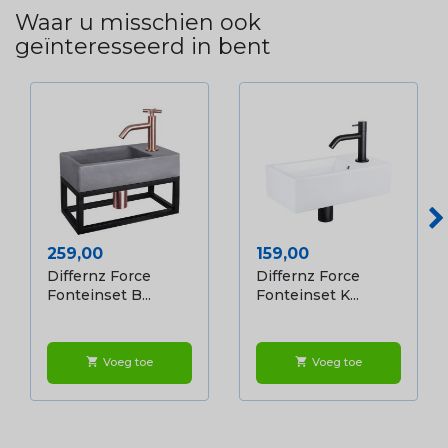
Waar u misschien ook
geïnteresseerd in bent
Prijs
Prijs
259,00
159,00
Differnz Force
Differnz Force
Fonteinset B...
Fonteinset K...
Voeg toe
Voeg toe
shopping_cart
shopping_cart