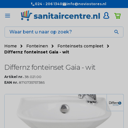
024 - 206 1340
info@noviostores.nl

Home
Fonteinen
Fonteinsets compleet
Differnz fonteinset Gaia - wit
Differnz fonteinset Gaia - wit
Artikel nr.
38.021.00
EAN nr.
8710735757385