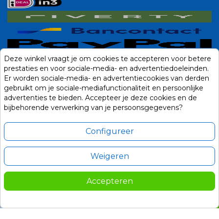
Deze winkel vraagt je om cookies te accepteren voor betere
prestaties en voor sociale-media- en advertentiedoeleinden.
Er worden sociale-media- en advertentiecookies van derden
gebruikt om je sociale-mediafunctionaliteit en persoonlijke
advertenties te bieden. Accepteer je deze cookies en de
bijbehorende verwerking van je persoonsgegevens?
Configureer
Weigeren
Alle prijzen zijn in Euro, inclusief BTW en andere heffingen en exclusief
eventuele verzendkosten.
Accepteren
© 2014-2026 Noviostores.nl. Alle rechten voorbehouden.
79,00
In winkelwagen

Update cookie voorkeuren