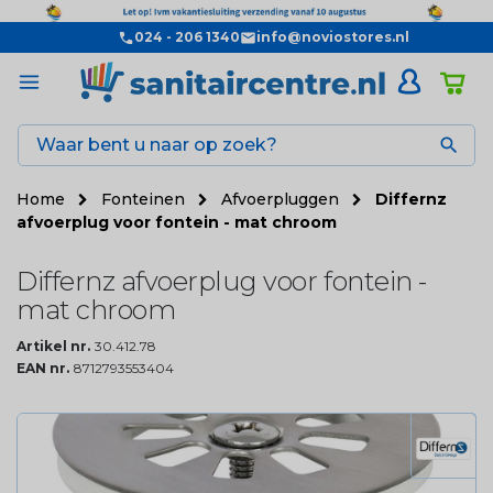
024 - 206 1340
info@noviostores.nl

Home
Fonteinen
Afvoerpluggen
Differnz
afvoerplug voor fontein - mat chroom
Differnz afvoerplug voor fontein -
mat chroom
Artikel nr.
30.412.78
EAN nr.
8712793553404