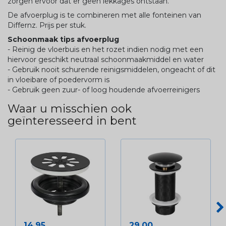
zorgen ervoor dat er geen lekkages ontstaan.
De afvoerplug is te combineren met alle fonteinen van
Differnz. Prijs per stuk.
Schoonmaak tips afvoerplug
- Reinig de vloerbuis en het rozet indien nodig met een
hiervoor geschikt neutraal schoonmaakmiddel en water
- Gebruik nooit schurende reinigsmiddelen, ongeacht of dit
in vloeibare of poedervorm is
- Gebruik geen zuur- of loog houdende afvoerreinigers
Waar u misschien ook
geïnteresseerd in bent
Prijs
Prijs
14,95
29,00