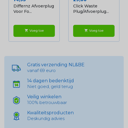
Differnz Afvoerplug
Click Waste
Voor Fo...
Plug/afvoerplug...
Voeg toe
Voeg toe
shopping_cart
shopping_cart
Gratis verzending NL&BE
vanaf 69 euro
14 dagen bedenktijd
Niet goed, geld terug
Veilig winkelen
100% betrouwbaar
Kwaliteitsproducten
Deskundig advies