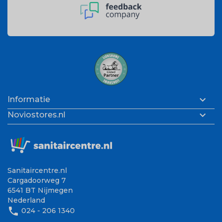

Informatie

Noviostores.nl
Sanitaircentre.nl
Cargadoorweg 7
6541 BT Nijmegen
Nederland
phone
024 - 206 1340