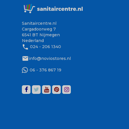
Sanitaircentre.nl
Cargadoorweg 7
6541 BT Nijmegen
Nederland
phone
024 - 206 1340
mail
info@noviostores.nl
06 - 376 867 19