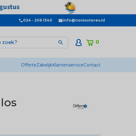
024 - 206 1340
info@noviostores.nl
0

Offerte
Zakelijk
Klantenservice
Contact
 los