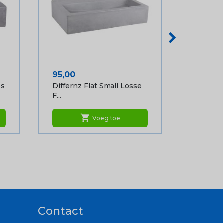
Prijs
95,00
os
Differnz Flat Small Losse
F...
shopping_cart
Voeg toe
Contact