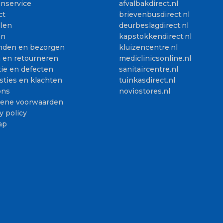
enservice
afvalbakdirect.nl
ct
brievenbusdirect.nl
llen
deurbeslagdirect.nl
en
kapstokkendirect.nl
nden en bezorgen
kluizencentre.nl
n en retourneren
mediclinicsonline.nl
ie en defecten
sanitaircentre.nl
sties en klachten
tuinkasdirect.nl
ons
noviostores.nl
ene voorwaarden
y policy
ap