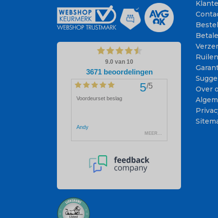
Klant
Conta
Beste
Betal
Verze
Ruile
Garant
Sugge
Over 
Algem
Privac
Sitem