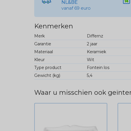
NL&BE
vanaf 69 euro
Kenmerken
Merk
Differnz
Garantie
2 jaar
Materiaal
Keramiek
Kleur
Wit
Type product
Fontein los
Gewicht (kg)
5,4
Waar u misschien ook geïnter