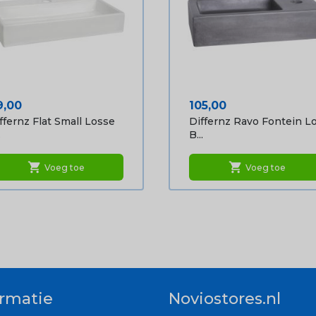
ijs
Prijs
9,00
105,00
ffernz Flat Small Losse
Differnz Ravo Fontein L
.
B...
shopping_cart
shopping_cart
Voeg toe
Voeg toe
ormatie
Noviostores.nl