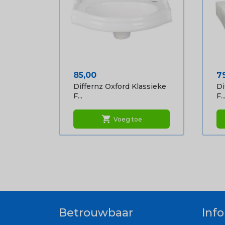
Prijs
Pr
85,00
7
Differnz Oxford Klassieke
Di
F...
F..
shopping_cart
Voeg toe
Betrouwbaar
Inf