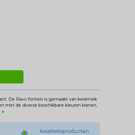
kant. De Ravo fontein is gemaakt van keramiek
eren met de diverse beschikbare kleuren kranen,
r
play_arrow
Kwaliteitsproducten