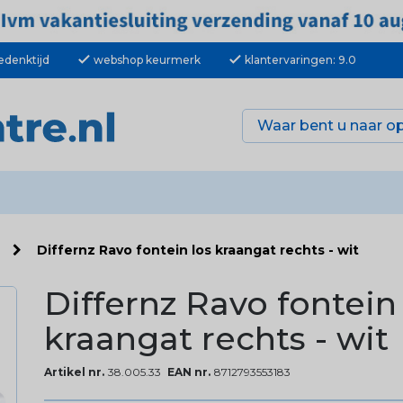
check
check
edenktijd
webshop keurmerk
klantervaringen: 9.0
n
Differnz Ravo fontein los kraangat rechts - wit
Differnz Ravo fontein
kraangat rechts - wit
Artikel nr.
38.005.33
EAN nr.
8712793553183