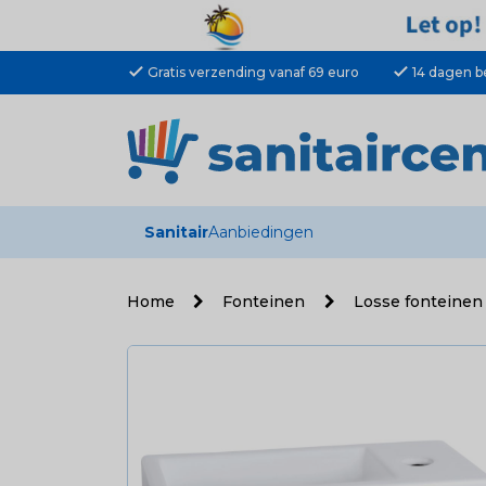
check
check
Gratis verzending vanaf 69 euro
14 dagen b
Sanitair
Aanbiedingen
Home
Fonteinen
Losse fonteine