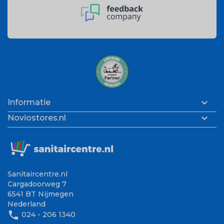

Informatie

Noviostores.nl
Sanitaircentre.nl
Cargadoorweg 7
6541 BT Nijmegen
Nederland
phone
024 - 206 1340