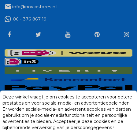
mail
info@noviostores.nl
06 - 376 867 19
Deze winkel vraagt je om cookies te accepteren voor betere
prestaties en voor sociale-media- en advertentiedoeleinden.
Er worden sociale-media- en advertentiecookies van derden
gebruikt om je sociale-mediafunctionaliteit en persoonlijke
advertenties te bieden. Accepteer je deze cookies en de
bijbehorende verwerking van je persoonsgegevens?