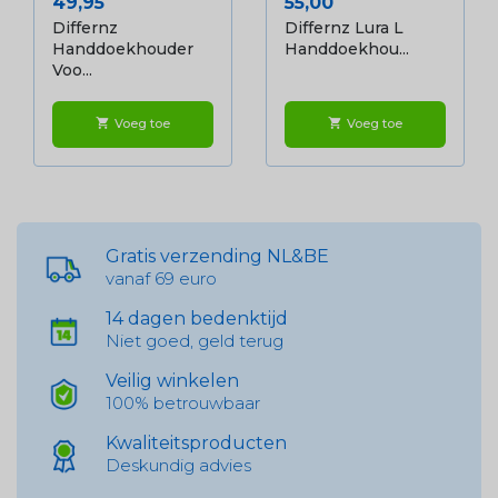
Prijs
Prijs
49,95
55,00
Differnz
Differnz Lura L
Handdoekhouder
Handdoekhou...
Voo...
Voeg toe
Voeg toe
shopping_cart
shopping_cart
Gratis verzending NL&BE
vanaf 69 euro
14 dagen bedenktijd
Niet goed, geld terug
Veilig winkelen
100% betrouwbaar
Kwaliteitsproducten
Deskundig advies