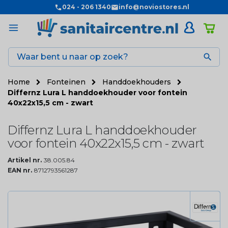
024 - 206 1340
info@noviostores.nl

Home
Fonteinen
Handdoekhouders
Differnz Lura L handdoekhouder voor fontein
40x22x15,5 cm - zwart
Differnz Lura L handdoekhouder
voor fontein 40x22x15,5 cm - zwart
Artikel nr.
38.005.84
EAN nr.
8712793561287