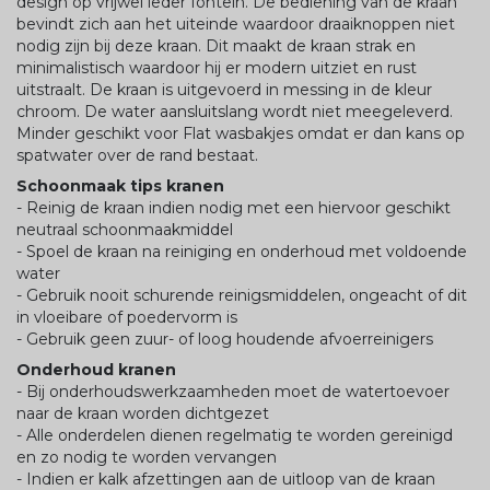
design op vrijwel ieder fontein. De bediening van de kraan
bevindt zich aan het uiteinde waardoor draaiknoppen niet
nodig zijn bij deze kraan. Dit maakt de kraan strak en
minimalistisch waardoor hij er modern uitziet en rust
uitstraalt. De kraan is uitgevoerd in messing in de kleur
chroom. De water aansluitslang wordt niet meegeleverd.
Minder geschikt voor Flat wasbakjes omdat er dan kans op
spatwater over de rand bestaat.
Schoonmaak tips kranen
- Reinig de kraan indien nodig met een hiervoor geschikt
neutraal schoonmaakmiddel
- Spoel de kraan na reiniging en onderhoud met voldoende
water
- Gebruik nooit schurende reinigsmiddelen, ongeacht of dit
in vloeibare of poedervorm is
- Gebruik geen zuur- of loog houdende afvoerreinigers
Onderhoud kranen
- Bij onderhoudswerkzaamheden moet de watertoevoer
naar de kraan worden dichtgezet
- Alle onderdelen dienen regelmatig te worden gereinigd
en zo nodig te worden vervangen
- Indien er kalk afzettingen aan de uitloop van de kraan