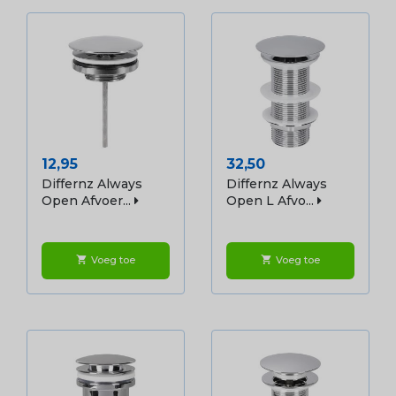
Prijs
Prijs
12,95
32,50
Differnz Always
Differnz Always
Open Afvoer...
Open L Afvo...
Voeg toe
Voeg toe
shopping_cart
shopping_cart