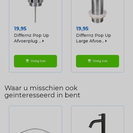
Prijs
Prijs
19,95
19,95
Differnz Pop Up
Differnz Pop Up
Afvoerplug ...
Large Afvoe...
Voeg toe
Voeg toe
shopping_cart
shopping_cart
Waar u misschien ook
geïnteresseerd in bent