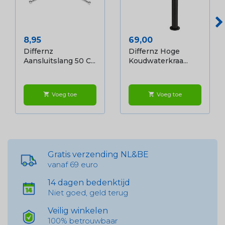
Prijs
Prijs
8,95
69,00
Differnz
Differnz Hoge
Aansluitslang 50 C...
Koudwaterkraa...
Voeg toe
Voeg toe
shopping_cart
shopping_cart
Gratis verzending NL&BE
vanaf 69 euro
14 dagen bedenktijd
Niet goed, geld terug
Veilig winkelen
100% betrouwbaar