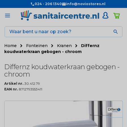
024 - 206 1340
info@noviostores.nl

Home
Fonteinen
Kranen
Differnz
koudwaterkraan gebogen - chroom
Differnz koudwaterkraan gebogen -
chroom
Artikel nr.
30.412.79
EAN nr.
8712793553411