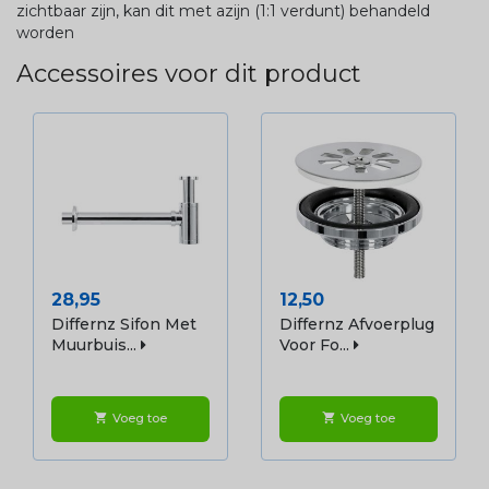
zichtbaar zijn, kan dit met azijn (1:1 verdunt) behandeld
worden
Accessoires voor dit product
Prijs
Prijs
28,95
12,50
Differnz Sifon Met
Differnz Afvoerplug
Muurbuis...
Voor Fo...
Voeg toe
Voeg toe
shopping_cart
shopping_cart