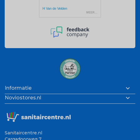

Informatie

Noviostores.nl
Sanitaircentre.nl
Cargadoorweg 7