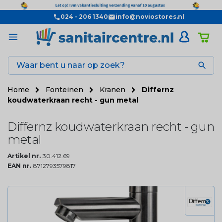
024 - 206 1340
info@noviostores.nl

Home
Fonteinen
Kranen
Differnz
koudwaterkraan recht - gun metal
Differnz koudwaterkraan recht - gun
metal
Artikel nr.
30.412.69
EAN nr.
8712793579817