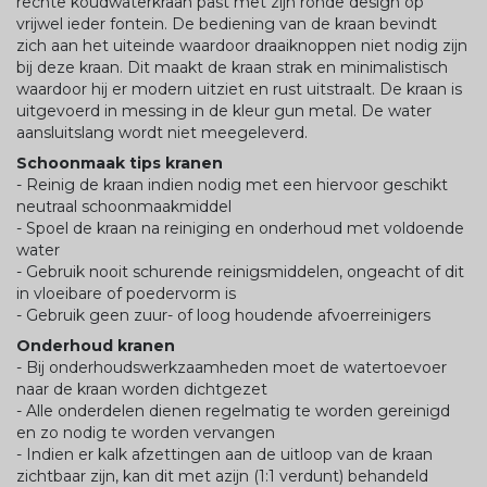
rechte koudwaterkraan past met zijn ronde design op
vrijwel ieder fontein. De bediening van de kraan bevindt
zich aan het uiteinde waardoor draaiknoppen niet nodig zijn
bij deze kraan. Dit maakt de kraan strak en minimalistisch
waardoor hij er modern uitziet en rust uitstraalt. De kraan is
uitgevoerd in messing in de kleur gun metal. De water
aansluitslang wordt niet meegeleverd.
Schoonmaak tips kranen
- Reinig de kraan indien nodig met een hiervoor geschikt
neutraal schoonmaakmiddel
- Spoel de kraan na reiniging en onderhoud met voldoende
water
- Gebruik nooit schurende reinigsmiddelen, ongeacht of dit
in vloeibare of poedervorm is
- Gebruik geen zuur- of loog houdende afvoerreinigers
Onderhoud kranen
- Bij onderhoudswerkzaamheden moet de watertoevoer
naar de kraan worden dichtgezet
- Alle onderdelen dienen regelmatig te worden gereinigd
en zo nodig te worden vervangen
- Indien er kalk afzettingen aan de uitloop van de kraan
zichtbaar zijn, kan dit met azijn (1:1 verdunt) behandeld