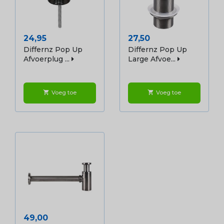
Prijs
Prijs
24,95
27,50
Differnz Pop Up
Differnz Pop Up
Afvoerplug ...
Large Afvoe...
Voeg toe
Voeg toe
shopping_cart
shopping_cart
Prijs
49,00