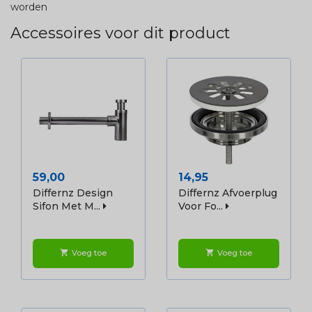
worden
Accessoires voor dit product
Prijs
Prijs
59,00
14,95
Differnz Design
Differnz Afvoerplug
Sifon Met M...
Voor Fo...
Voeg toe
Voeg toe
shopping_cart
shopping_cart