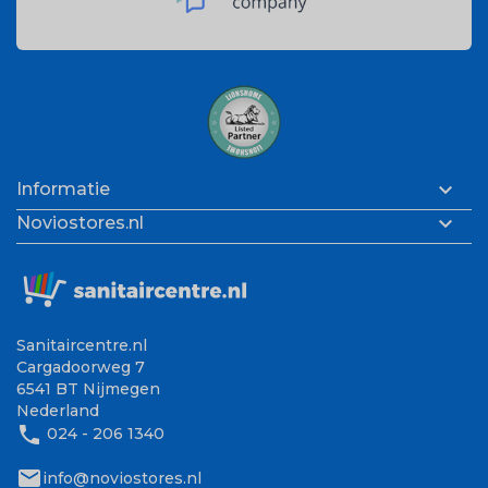

Informatie

Noviostores.nl
Sanitaircentre.nl
Cargadoorweg 7
6541 BT Nijmegen
Nederland
phone
024 - 206 1340
mail
info@noviostores.nl