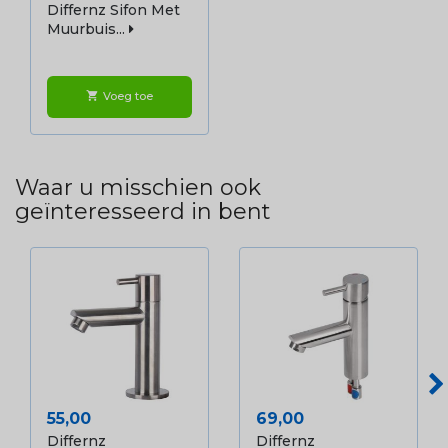
Differnz Sifon Met
Muurbuis...
Voeg toe
shopping_cart
Waar u misschien ook
geïnteresseerd in bent
Prijs
Prijs
55,00
69,00
Differnz
Differnz