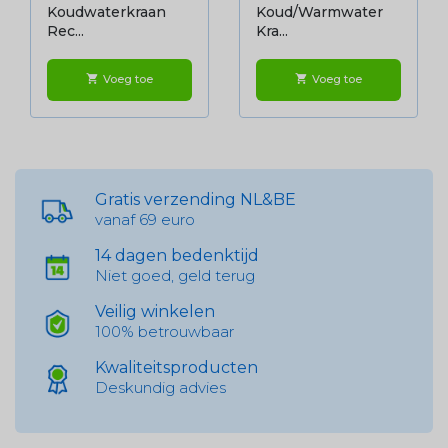
Koudwaterkraan
Koud/warmwater
Rec...
Kra...
Voeg toe
Voeg toe
shopping_cart
shopping_cart
Gratis verzending NL&BE
vanaf 69 euro
14 dagen bedenktijd
Niet goed, geld terug
Veilig winkelen
100% betrouwbaar
Kwaliteitsproducten
Deskundig advies