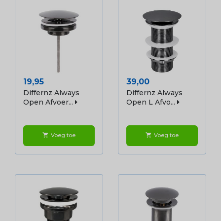
Prijs
Prijs
19,95
39,00
Differnz Always
Differnz Always
Open Afvoer...
Open L Afvo...
Voeg toe
Voeg toe
shopping_cart
shopping_cart