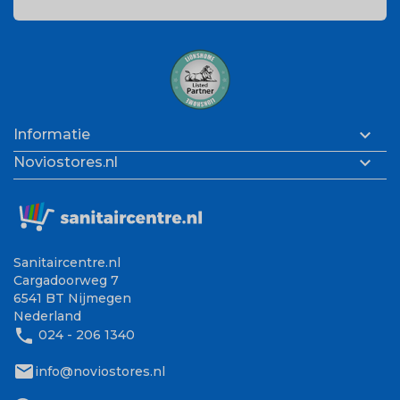

Informatie

Noviostores.nl
Sanitaircentre.nl
Cargadoorweg 7
6541 BT Nijmegen
Nederland
phone
024 - 206 1340
mail
info@noviostores.nl