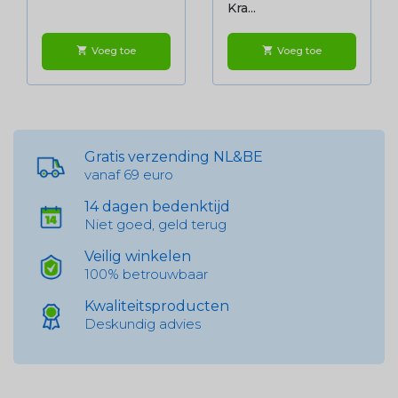
Kra...
Voeg toe
Voeg toe
shopping_cart
shopping_cart
Gratis verzending NL&BE
vanaf 69 euro
14 dagen bedenktijd
Niet goed, geld terug
Veilig winkelen
100% betrouwbaar
Kwaliteitsproducten
Deskundig advies