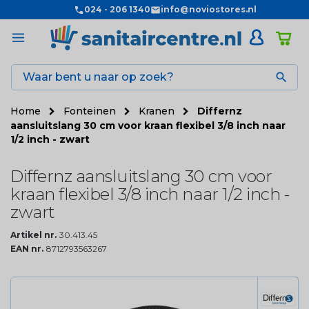
024 - 206 1340
info@noviostores.nl

Home
Fonteinen
Kranen
Differnz
aansluitslang 30 cm voor kraan flexibel 3/8 inch naar
1/2 inch - zwart
Differnz aansluitslang 30 cm voor
kraan flexibel 3/8 inch naar 1/2 inch -
zwart
Artikel nr.
30.413.45
EAN nr.
8712793563267