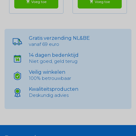
Voeg toe
Voeg toe
shopping_cart
shopping_cart
Gratis verzending NL&BE
vanaf 69 euro
14 dagen bedenktijd
Niet goed, geld terug
Veilig winkelen
100% betrouwbaar
Kwaliteitsproducten
Deskundig advies