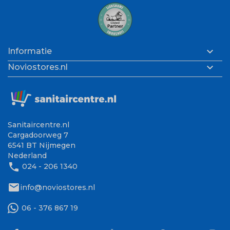

Informatie

Noviostores.nl
Sanitaircentre.nl
Cargadoorweg 7
6541 BT Nijmegen
Nederland
phone
024 - 206 1340
mail
info@noviostores.nl
06 - 376 867 19