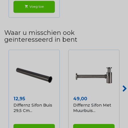
Voeg toe
shopping_cart
Waar u misschien ook
geïnteresseerd in bent
Prijs
Prijs
12,95
49,00
Differnz Sifon Buis
Differnz Sifon Met
29,5 Cm...
Muurbuis...