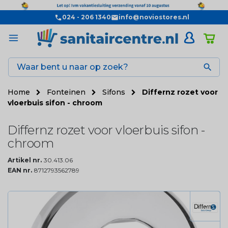
024 - 206 1340
info@noviostores.nl

Home
Fonteinen
Sifons
Differnz rozet voor
vloerbuis sifon - chroom
Differnz rozet voor vloerbuis sifon -
chroom
Artikel nr.
30.413.06
EAN nr.
8712793562789