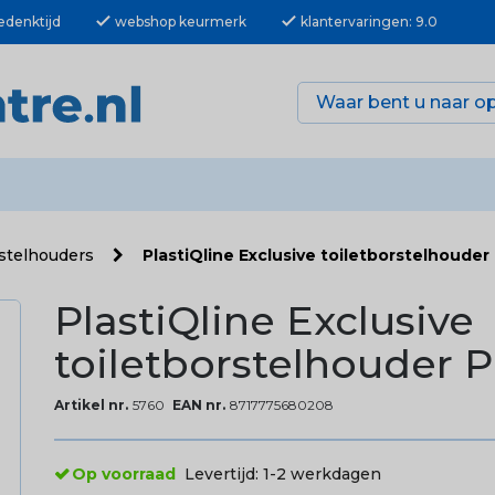
check
check
edenktijd
webshop keurmerk
klantervaringen: 9.0
rstelhouders
PlastiQline Exclusive toiletborstelhoude
PlastiQline Exclusive
toiletborstelhouder 
Artikel nr.
5760
EAN nr.
8717775680208
Op voorraad
Levertijd:
1-2 werkdagen