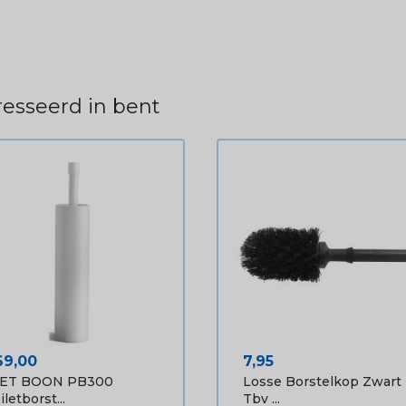
esseerd in bent
ijs
Prijs
69,00
7,95
IET BOON PB300
Losse Borstelkop Zwart
iletborst...
Tbv ...