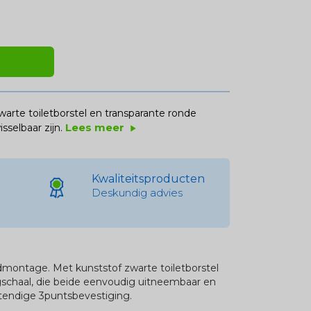
arte toiletborstel en transparante ronde
Lees meer
selbaar zijn.
play_arrow
Kwaliteitsproducten
Deskundig advies
dmontage. Met kunststof zwarte toiletborstel
schaal, die beide eenvoudig uitneembaar en
stendige 3puntsbevestiging.