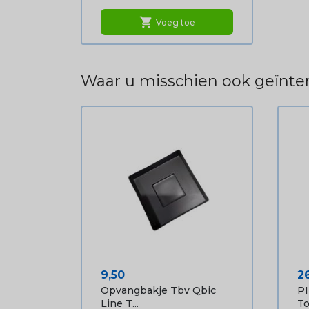
shopping_cart
Voeg toe
Waar u misschien ook geïnter
Prijs
Pr
9,50
2
Opvangbakje Tbv Qbic
P
Line T...
To