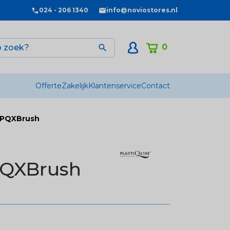
024 - 206 1340
info@noviostores.nl
0

Offerte
Zakelijk
Klantenservice
Contact
r PQXBrush
PQXBrush