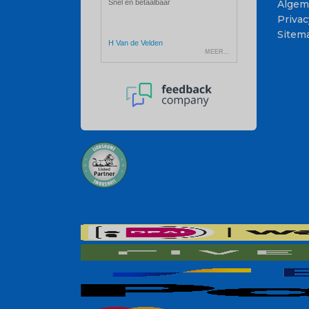
Algem
Privac
Sitem