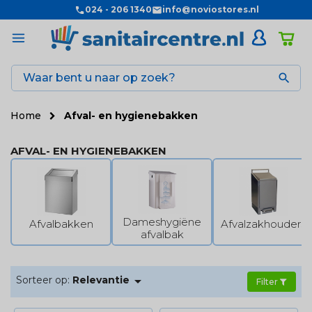
024 - 206 1340
info@noviostores.nl

Home
Afval- en hygienebakken
AFVAL- EN HYGIENEBAKKEN
Dameshygiëne
Afvalbakken
Afvalzakhouders
afvalbak

Sorteer op:
Relevantie
Filter