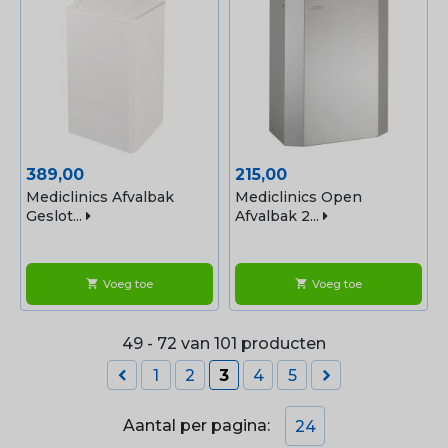
Prijs
Prijs
389,00
215,00
Mediclinics Afvalbak
Mediclinics Open
Geslot...
Afvalbak 2...
Voeg toe
Voeg toe
shopping_cart
shopping_cart
49 - 72 van 101 producten


1
2
3
4
5
Aantal per pagina:
24