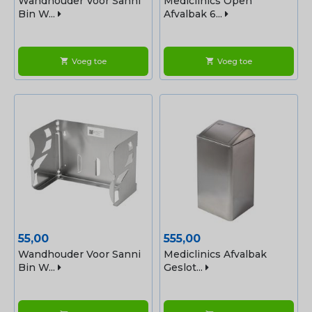
Wandhouder Voor Sanni
Mediclinics Open
Bin W...
Afvalbak 6...
Voeg toe
Voeg toe
shopping_cart
shopping_cart
Prijs
Prijs
55,00
555,00
Wandhouder Voor Sanni
Mediclinics Afvalbak
Bin W...
Geslot...