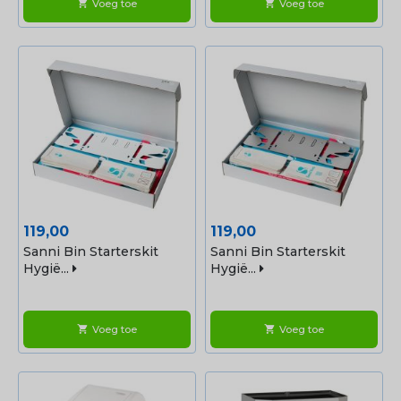
Voeg toe
Voeg toe
shopping_cart
shopping_cart
Prijs
Prijs
119,00
119,00
Sanni Bin Starterskit
Sanni Bin Starterskit
Hygië...
Hygië...
Voeg toe
Voeg toe
shopping_cart
shopping_cart