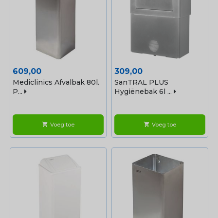
Prijs
Prijs
609,00
309,00
Mediclinics Afvalbak 80l.
SanTRAL PLUS
P...
Hygiënebak 6l ...
Voeg toe
Voeg toe
shopping_cart
shopping_cart