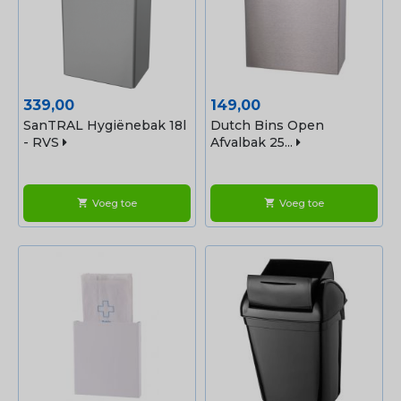
Prijs
Prijs
339,00
149,00
SanTRAL Hygiënebak 18l
Dutch Bins Open
- RVS
Afvalbak 25...
Voeg toe
Voeg toe
shopping_cart
shopping_cart