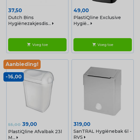
Prijs
Prijs
37,50
49,00
Dutch Bins
PlastiQline Exclusive
Hygiënezakjesdis...
Hygië...
Voeg toe
Voeg toe
shopping_cart
shopping_cart
Aanbieding!
-16,00
Normale
Prijs
Prijs
39,00
319,00
55,00
prijs
SanTRAL Hygiënebak 6l -
PlastiQline Afvalbak 23l
RVS
M...