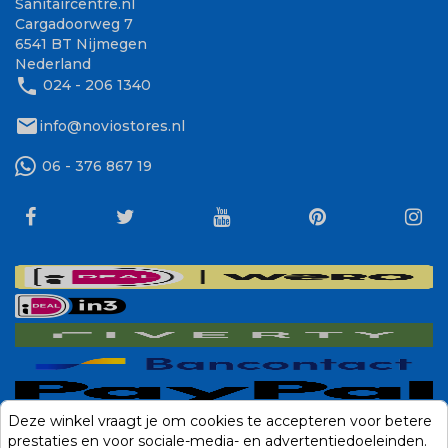
Sanitaircentre.nl
Cargadoorweg 7
6541 BT Nijmegen
Nederland
phone
024 - 206 1340
mail
info@noviostores.nl
06 - 376 867 19
Deze winkel vraagt je om cookies te accepteren voor betere
prestaties en voor sociale-media- en advertentiedoeleinden.