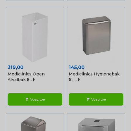
Prijs
Prijs
319,00
145,00
Mediclinics Open
Mediclinics Hygienebak
Afvalbak 8...
6l. ...
Voeg toe
Voeg toe
shopping_cart
shopping_cart