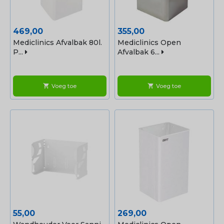
Prijs
Prijs
469,00
355,00
Mediclinics Afvalbak 80l.
Mediclinics Open
P...
Afvalbak 6...
Voeg toe
Voeg toe
shopping_cart
shopping_cart
Prijs
Prijs
55,00
269,00