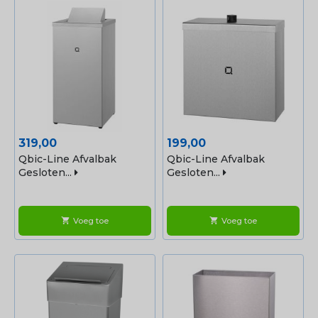
Prijs
Prijs
319,00
199,00
Qbic-Line Afvalbak
Qbic-Line Afvalbak
Gesloten...
Gesloten...
Voeg toe
Voeg toe
shopping_cart
shopping_cart