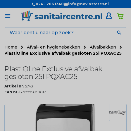
024 - 206 1340
info@noviostores.nl

Home
Afval- en hygienebakken
Afvalbakken
PlastiQline Exclusive afvalbak gesloten 25l PQXAC25
PlastiQline Exclusive afvalbak
gesloten 25l PQXAC25
Artikel nr.
5743
EAN nr.
8717775680017