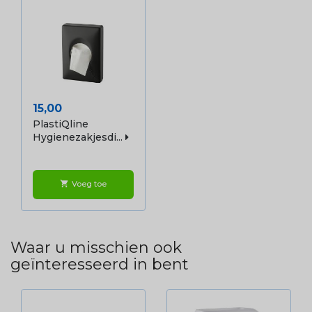
Prijs
15,00
PlastiQline
Hygienezakjesdi...
Voeg toe
shopping_cart
Waar u misschien ook
geïnteresseerd in bent