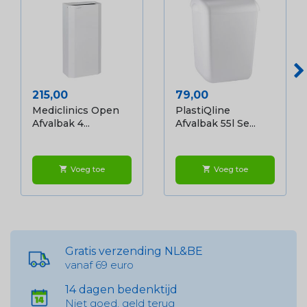
Prijs
Prijs
215,00
79,00
Mediclinics Open
PlastiQline
Afvalbak 4...
Afvalbak 55l Se...
Voeg toe
Voeg toe
shopping_cart
shopping_cart
Gratis verzending NL&BE
vanaf 69 euro
14 dagen bedenktijd
Niet goed, geld terug