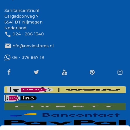
Sanitaircentre.nl
Cargadoorweg 7
6541 BT Nijmegen
Nederland
phone
024 - 206 1340
mail
info@noviostores.nl
06 - 376 867 19