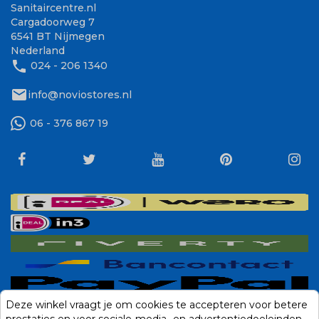
Sanitaircentre.nl
Cargadoorweg 7
6541 BT Nijmegen
Nederland
phone
024 - 206 1340
mail
info@noviostores.nl
06 - 376 867 19
Deze winkel vraagt je om cookies te accepteren voor betere
prestaties en voor sociale-media- en advertentiedoeleinden.