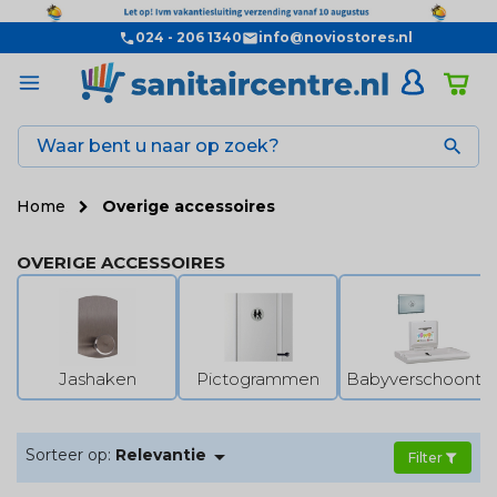
024 - 206 1340
info@noviostores.nl

Home
Overige accessoires
OVERIGE ACCESSOIRES
Jashaken
Pictogrammen
Babyverschoontaf

Sorteer op:
Relevantie
Filter