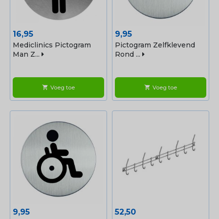
Prijs
Prijs
16,95
9,95
Mediclinics Pictogram
Pictogram Zelfklevend
Man Z...
Rond ...
Voeg toe
Voeg toe
shopping_cart
shopping_cart
Prijs
Prijs
9,95
52,50