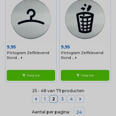
Prijs
Prijs
9,95
9,95
Pictogram Zelfklevend
Pictogram Zelfklevend
Rond ...
Rond ...
Voeg toe
Voeg toe
shopping_cart
shopping_cart
25 - 48 van 79 producten


1
2
3
4
Aantal per pagina:
24