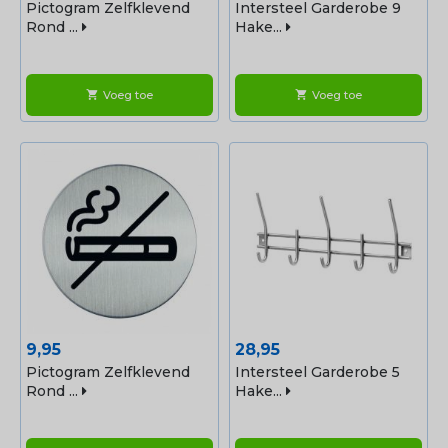
Pictogram Zelfklevend
Intersteel Garderobe 9
Rond ...
Hake...
Voeg toe
Voeg toe
shopping_cart
shopping_cart
Prijs
Prijs
9,95
28,95
Pictogram Zelfklevend
Intersteel Garderobe 5
Rond ...
Hake...