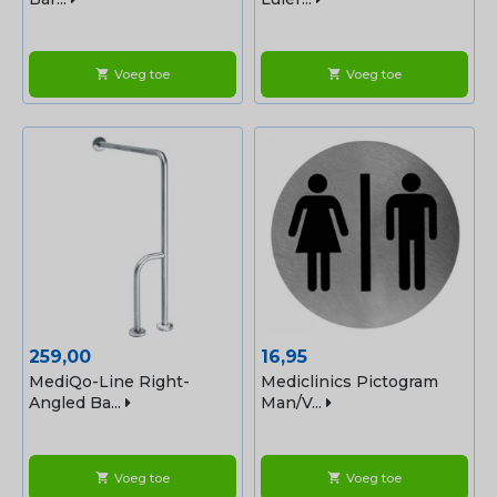
Voeg toe
Voeg toe
shopping_cart
shopping_cart
Prijs
Prijs
259,00
16,95
MediQo-Line Right-
Mediclinics Pictogram
Angled Ba...
Man/v...
Voeg toe
Voeg toe
shopping_cart
shopping_cart