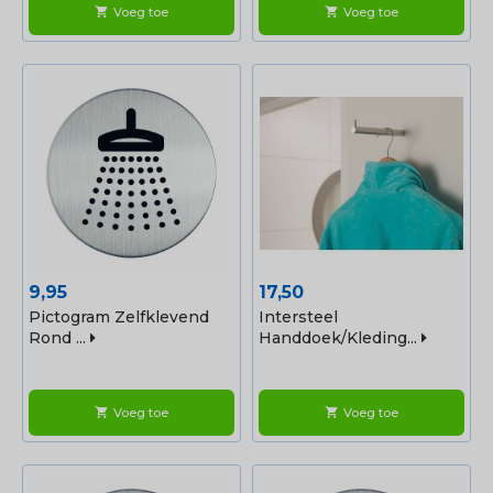
Voeg toe
Voeg toe
shopping_cart
shopping_cart
Prijs
Prijs
9,95
17,50
Pictogram Zelfklevend
Intersteel
Rond ...
Handdoek/kleding...
Voeg toe
Voeg toe
shopping_cart
shopping_cart