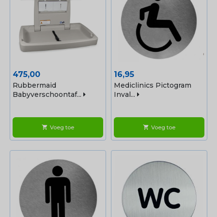
Prijs
Prijs
475,00
16,95
Rubbermaid
Mediclinics Pictogram
Babyverschoontaf...
Inval...
Voeg toe
Voeg toe
shopping_cart
shopping_cart