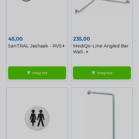
Prijs
Prijs
45,00
235,00
SanTRAL Jashaak - RVS
MediQo-Line Angled Bar
Wall...
Voeg toe
Voeg toe
shopping_cart
shopping_cart