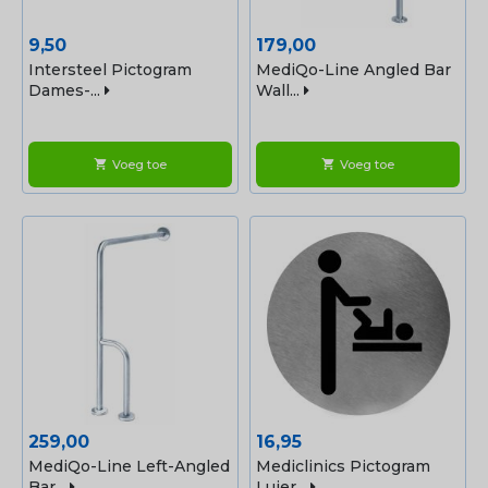
Prijs
Prijs
9,50
179,00
Intersteel Pictogram
MediQo-Line Angled Bar
Dames-...
Wall...
Voeg toe
Voeg toe
shopping_cart
shopping_cart
Prijs
Prijs
259,00
16,95
MediQo-Line Left-Angled
Mediclinics Pictogram
Bar...
Luier...