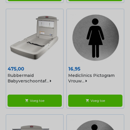
Prijs
Prijs
475,00
16,95
Rubbermaid
Mediclinics Pictogram
Babyverschoontaf...
Vrouw...
Voeg toe
Voeg toe
shopping_cart
shopping_cart