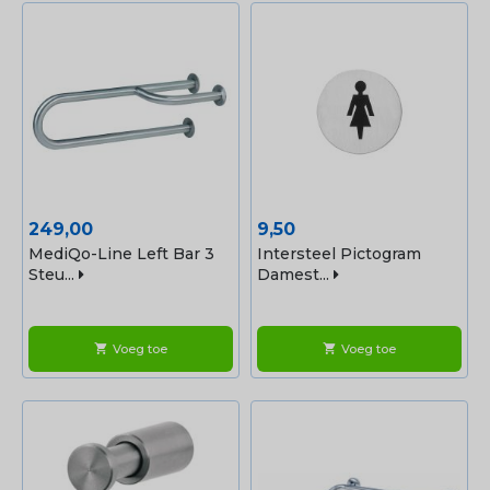
Prijs
Prijs
249,00
9,50
MediQo-Line Left Bar 3
Intersteel Pictogram
Steu...
Damest...
Voeg toe
Voeg toe
shopping_cart
shopping_cart