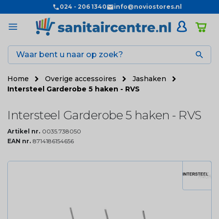
024 - 206 1340
info@noviostores.nl

Home
Overige accessoires
Jashaken
Intersteel Garderobe 5 haken - RVS
Intersteel Garderobe 5 haken - RVS
Artikel nr.
0035.738050
EAN nr.
8714186154656