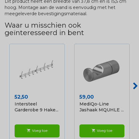
Dit product heeft een breedte van 37,8 cm en is 15,5 cm
hoog. Montage aan de wand is eenvoudig met het
meegeleverde bevestigingsmateriaal.
Waar u misschien ook
geïnteresseerd in bent
Prijs
Prijs
52,50
59,00
Intersteel
MediQo-Line
Garderobe 9 Hake...
Jashaak MQUHLE ...
Voeg toe
Voeg toe
shopping_cart
shopping_cart