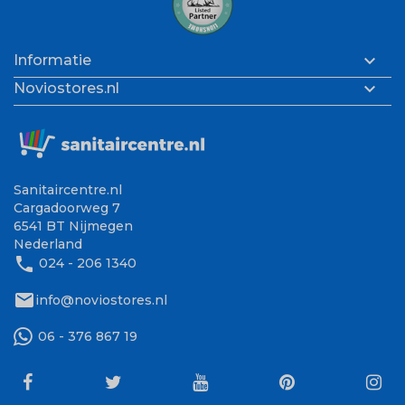

Informatie

Noviostores.nl
Sanitaircentre.nl
Cargadoorweg 7
6541 BT Nijmegen
Nederland
phone
024 - 206 1340
mail
info@noviostores.nl
06 - 376 867 19