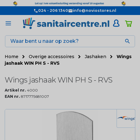
024 - 206 1340
info@noviostores.nl

Home
Overige accessoires
Jashaken
Wings
jashaak WIN PH S - RVS
Wings jashaak WIN PH S - RVS
Artikel nr.
4000
EAN nr.
8717775681007