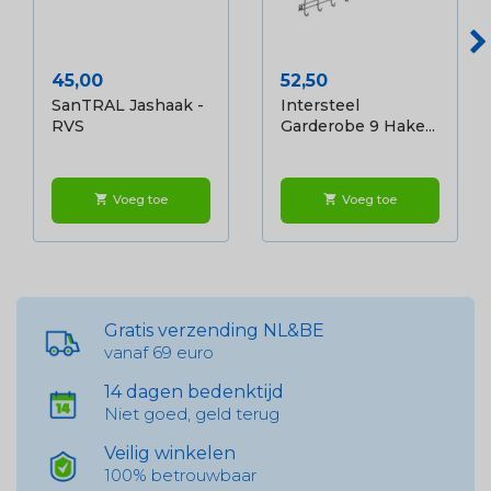
Prijs
Prijs
45,00
52,50
SanTRAL Jashaak -
Intersteel
RVS
Garderobe 9 Hake...
Voeg toe
Voeg toe
shopping_cart
shopping_cart
Gratis verzending NL&BE
vanaf 69 euro
14 dagen bedenktijd
Niet goed, geld terug
Veilig winkelen
100% betrouwbaar