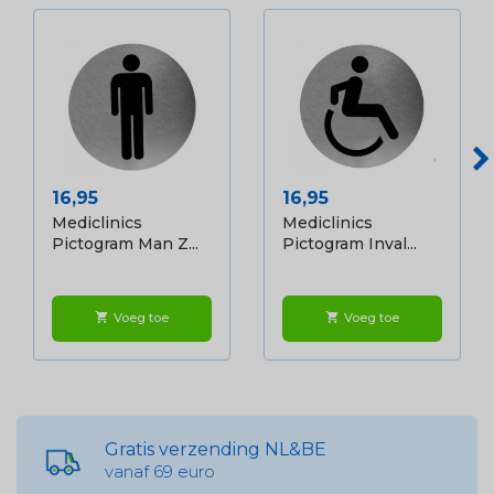
Prijs
Prijs
16,95
16,95
Mediclinics
Mediclinics
Pictogram Man Z...
Pictogram Inval...
Voeg toe
Voeg toe
shopping_cart
shopping_cart
Gratis verzending NL&BE
vanaf 69 euro