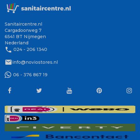
Sanitaircentre.nl
Cargadoorweg 7
6541 BT Nijmegen
Nederland
phone
024 - 206 1340
mail
info@noviostores.nl
06 - 376 867 19