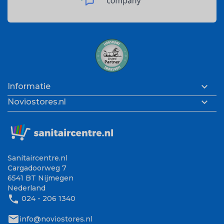

Informatie

Noviostores.nl
Sanitaircentre.nl
Cargadoorweg 7
6541 BT Nijmegen
Nederland
phone
024 - 206 1340
mail
info@noviostores.nl