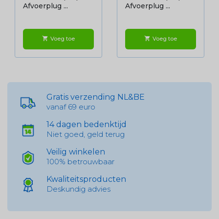
Afvoerplug ...
Afvoerplug ...
Voeg toe
Voeg toe
shopping_cart
shopping_cart
Gratis verzending NL&BE
vanaf 69 euro
14 dagen bedenktijd
Niet goed, geld terug
Veilig winkelen
100% betrouwbaar
Kwaliteitsproducten
Deskundig advies