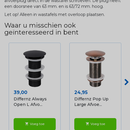
afvoerplug direct in de wastafel schroeven. De plug heeft
een doorsnee van 63 mm. en is 63/72 mm. hoog.
Let op! Alleen in wastafels met overloop plaatsen.
Waar u misschien ook
geïnteresseerd in bent
Prijs
Prijs
39,00
24,95
Differnz Always
Differnz Pop Up
Open L Afvo...
Large Afvoe...
Voeg toe
Voeg toe
shopping_cart
shopping_cart