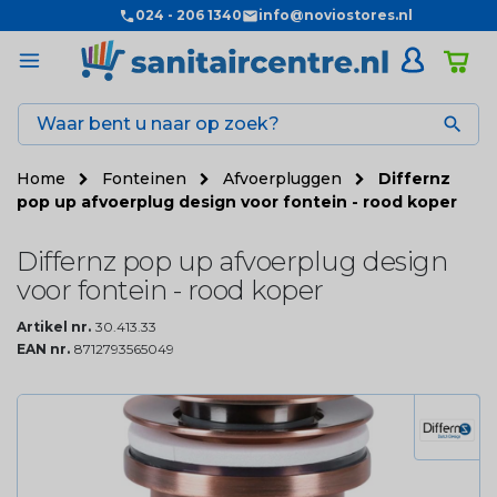
024 - 206 1340
info@noviostores.nl

Home
Fonteinen
Afvoerpluggen
Differnz
pop up afvoerplug design voor fontein - rood koper
Differnz pop up afvoerplug design
voor fontein - rood koper
Artikel nr.
30.413.33
EAN nr.
8712793565049