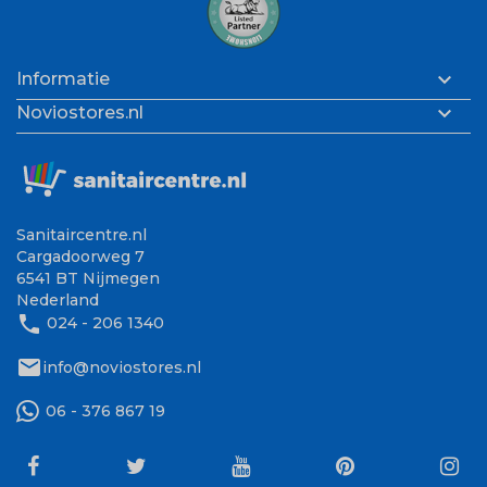

Informatie

Noviostores.nl
Sanitaircentre.nl
Cargadoorweg 7
6541 BT Nijmegen
Nederland
phone
024 - 206 1340
mail
info@noviostores.nl
06 - 376 867 19