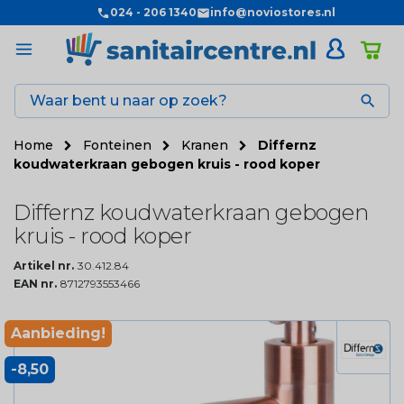
024 - 206 1340
info@noviostores.nl

Home
Fonteinen
Kranen
Differnz
koudwaterkraan gebogen kruis - rood koper
Differnz koudwaterkraan gebogen
kruis - rood koper
Artikel nr.
30.412.84
EAN nr.
8712793553466
Aanbieding!
-8,50