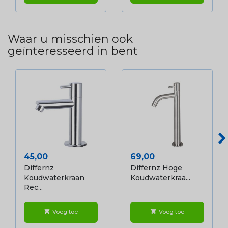
Waar u misschien ook
geïnteresseerd in bent
Prijs
Prijs
45,00
69,00
Differnz
Differnz Hoge
Koudwaterkraan
Koudwaterkraa...
Rec...
Voeg toe
Voeg toe
shopping_cart
shopping_cart