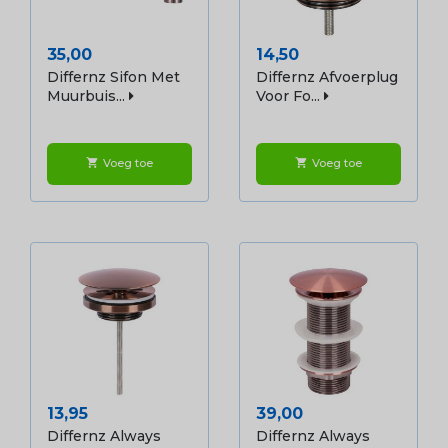
Prijs
Prijs
35,00
14,50
Differnz Sifon Met
Differnz Afvoerplug
Muurbuis...
Voor Fo...
Voeg toe
Voeg toe
shopping_cart
shopping_cart
Prijs
Prijs
13,95
39,00
Differnz Always
Differnz Always