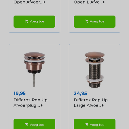
Open Afvoer...
Open L Afvo...
Voeg toe
Voeg toe
shopping_cart
shopping_cart
Prijs
Prijs
19,95
24,95
Differnz Pop Up
Differnz Pop Up
Afvoerplug ...
Large Afvoe...
Voeg toe
Voeg toe
shopping_cart
shopping_cart