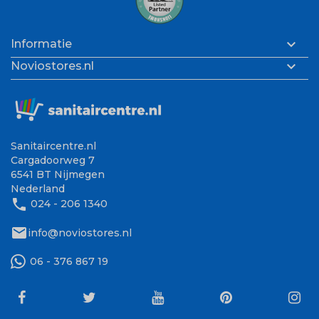

Informatie

Noviostores.nl
Sanitaircentre.nl
Cargadoorweg 7
6541 BT Nijmegen
Nederland
phone
024 - 206 1340
mail
info@noviostores.nl
06 - 376 867 19