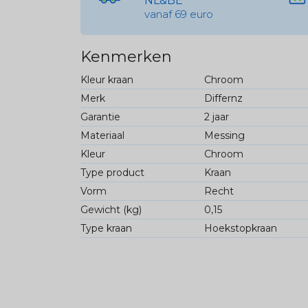
NL&BE
vanaf 69 euro
Kenmerken
Kleur kraan
Chroom
Merk
Differnz
Garantie
2 jaar
Materiaal
Messing
Kleur
Chroom
Type product
Kraan
Vorm
Recht
Gewicht (kg)
0,15
Type kraan
Hoekstopkraan