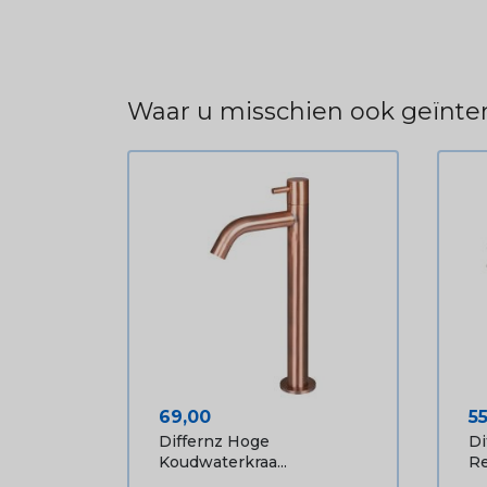
Waar u misschien ook geïnter
Prijs
Pr
69,00
5
Differnz Hoge
Di
Koudwaterkraa...
Re