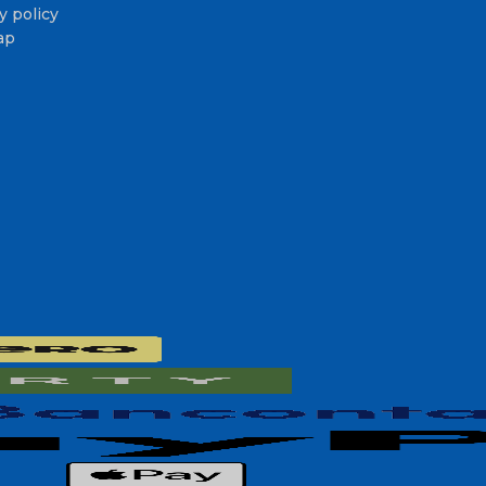
y policy
ap