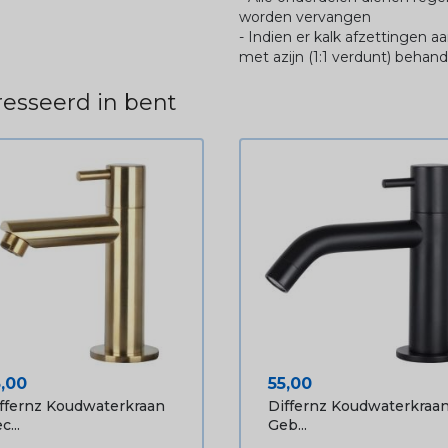
worden vervangen
- Indien er kalk afzettingen aa
met azijn (1:1 verdunt) behan
esseerd in bent
ijs
Prijs
5,00
55,00
ffernz Koudwaterkraan
Differnz Koudwaterkraa
c...
Geb...