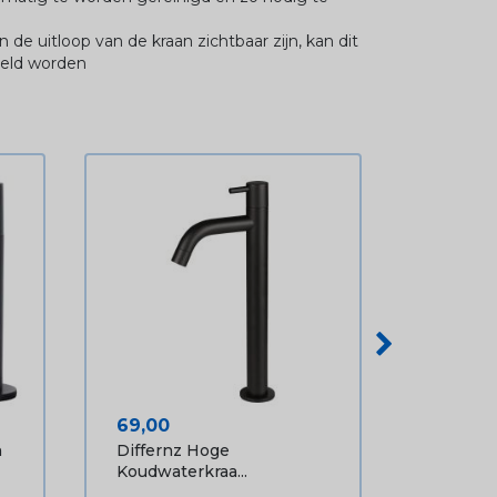
n de uitloop van de kraan zichtbaar zijn, kan dit
deld worden
Prijs
69,00
n
Differnz Hoge
Koudwaterkraa...