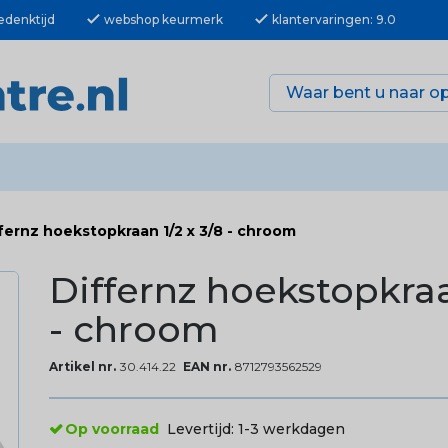
check
check
edenktijd
webshop keurmerk
klantervaringen: 9.0
fernz hoekstopkraan 1/2 x 3/8 - chroom
Differnz hoekstopkraa
- chroom
Artikel nr.
30.414.22
EAN nr.
8712793562529
Op voorraad
Levertijd:
1-3 werkdagen