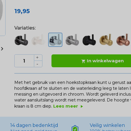
19,95
Variaties:

In winkelwagen

Met het gebruik van een hoekstopkraan kunt u gerust a
hoofdkraan af te sluiten en de waterleiding leeg te late
messing en uitgevoerd in chroom. Wordt geleverd inclusie
water aansluitslang wordt niet meegeleverd. De hoogte v
Lees meer
kraan is 8 cm diep.
play_arrow
14 dagen bedenktijd
Veilig winkelen