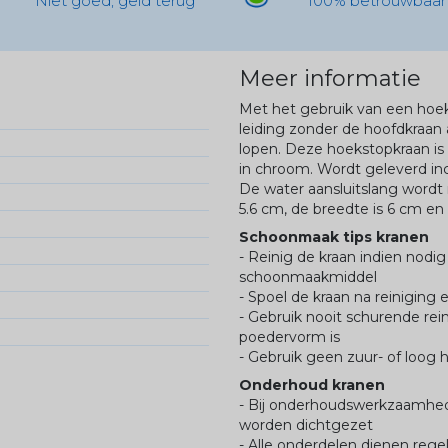
Niet goed, geld terug
100% betrouwbaar
Meer informatie
Met het gebruik van een hoe
leiding zonder de hoofdkraan a
lopen. Deze hoekstopkraan i
in chroom. Wordt geleverd incl
De water aansluitslang wordt
5.6 cm, de breedte is 6 cm en 
Schoonmaak tips kranen
- Reinig de kraan indien nodi
schoonmaakmiddel
- Spoel de kraan na reinigin
- Gebruik nooit schurende rein
poedervorm is
- Gebruik geen zuur- of loog 
Onderhoud kranen
- Bij onderhoudswerkzaamhed
worden dichtgezet
- Alle onderdelen dienen reg