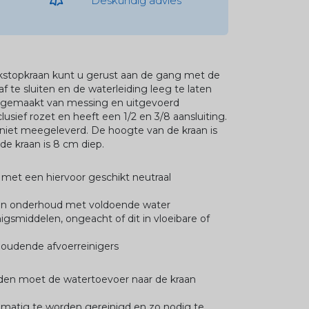
Deskundig advies
kstopkraan kunt u gerust aan de gang met de
f te sluiten en de waterleiding leeg te laten
s gemaakt van messing en uitgevoerd
usief rozet en heeft een 1/2 en 3/8 aansluiting.
 niet meegeleverd. De hoogte van de kraan is
de kraan is 8 cm diep.
g met een hiervoor geschikt neutraal
g en onderhoud met voldoende water
igsmiddelen, ongeacht of dit in vloeibare of
houdende afvoerreinigers
en moet de watertoevoer naar de kraan
elmatig te worden gereinigd en zo nodig te