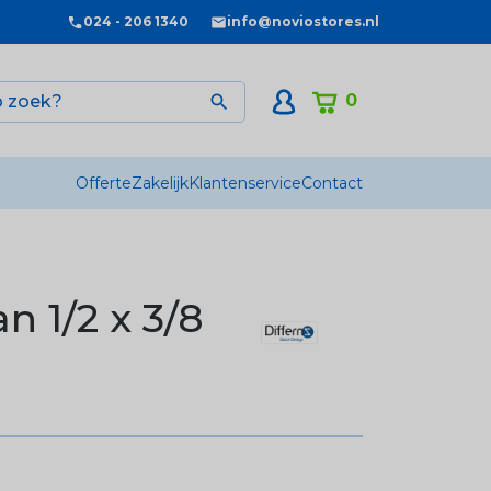
024 - 206 1340
info@noviostores.nl
0

Offerte
Zakelijk
Klantenservice
Contact
n 1/2 x 3/8