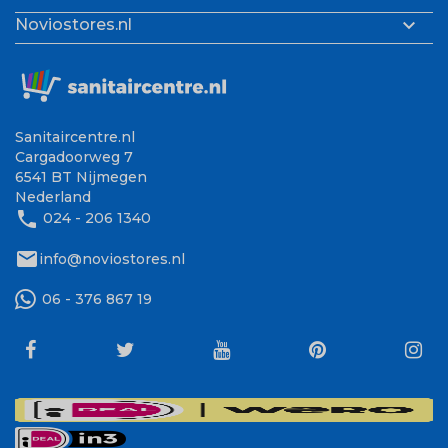

Noviostores.nl
Sanitaircentre.nl
Cargadoorweg 7
6541 BT Nijmegen
Nederland
phone
024 - 206 1340
mail
info@noviostores.nl
06 - 376 867 19