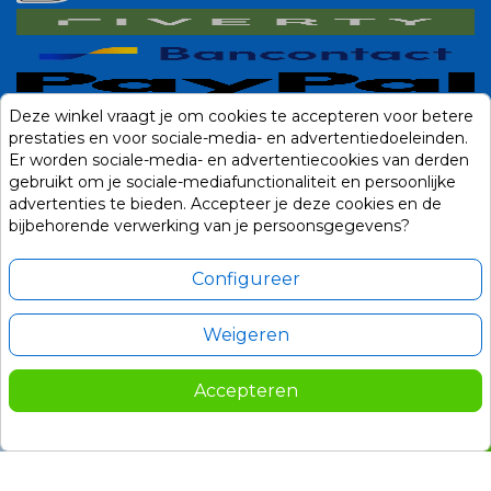
Deze winkel vraagt je om cookies te accepteren voor betere
prestaties en voor sociale-media- en advertentiedoeleinden.
Er worden sociale-media- en advertentiecookies van derden
gebruikt om je sociale-mediafunctionaliteit en persoonlijke
advertenties te bieden. Accepteer je deze cookies en de
bijbehorende verwerking van je persoonsgegevens?
Configureer
Weigeren
Alle prijzen zijn in Euro, inclusief BTW en andere heffingen en exclusief
eventuele verzendkosten.
Accepteren
© 2014-2026 Noviostores.nl. Alle rechten voorbehouden.
19,95
In winkelwagen

Update cookie voorkeuren