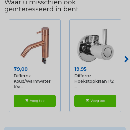
Waar u misschien ook
geïnteresseerd in bent
Prijs
Prijs
79,00
19,95
Differnz
Differnz
Koud/warmwater
Hoekstopkraan 1/2
Kra...
...
Voeg toe
Voeg toe
shopping_cart
shopping_cart