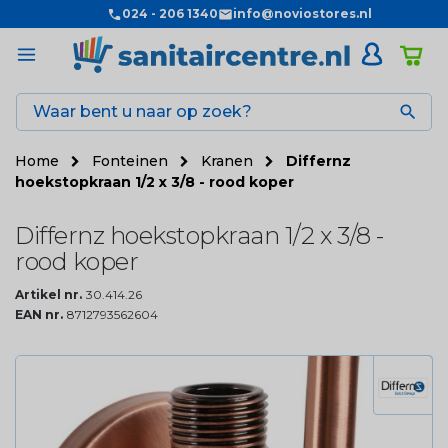
024 - 206 1340
info@noviostores.nl

Home
Fonteinen
Kranen
Differnz
hoekstopkraan 1/2 x 3/8 - rood koper
Differnz hoekstopkraan 1/2 x 3/8 -
rood koper
Artikel nr.
30.414.26
EAN nr.
8712793562604