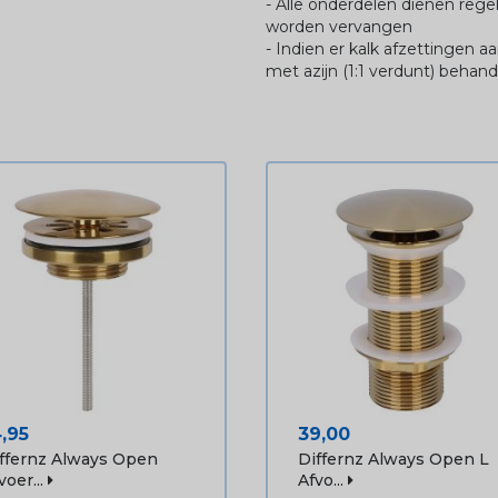
- Alle onderdelen dienen reg
worden vervangen
- Indien er kalk afzettingen aa
met azijn (1:1 verdunt) behan
ijs
Prijs
4,95
39,00
ffernz Always Open
Differnz Always Open L
voer...
Afvo...