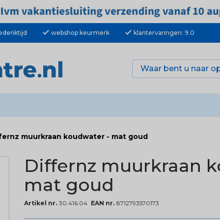
check
check
edenktijd
webshop keurmerk
klantervaringen: 9.0
fernz muurkraan koudwater - mat goud
Differnz muurkraan k
mat goud
Artikel nr.
30.416.04
EAN nr.
8712793570173