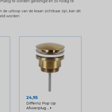
elmatig te worden gereinigd en zo nodig te
n de uitloop van de kraan zichtbaar zijn, kan dit
deld worden
Prijs
24,95
Differnz Pop Up
Afvoerplug ...