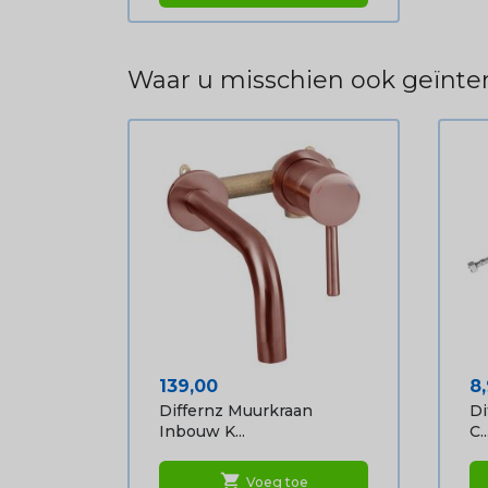
Waar u misschien ook geïnter
Prijs
Pr
139,00
8
Differnz Muurkraan
Di
Inbouw K...
C..
shopping_cart
Voeg toe