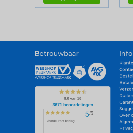
Betrouwbaar
Inf
Klant
Conta
Beste
Betal
Verze
Ruile
Garant
Sugge
Over 
Algem
Privac