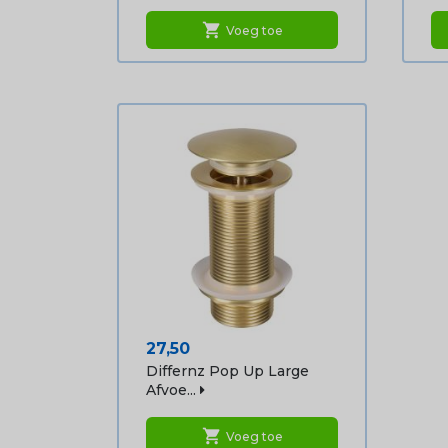
shopping_cart
Voeg toe
Prijs
27,50
Differnz Pop Up Large
Afvoe...
shopping_cart
Voeg toe