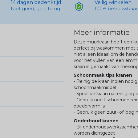
14 dagen bedenktijd
Veilig winkelen
Niet goed, geld terug
100% betrouwbaar
Meer informatie
Deze muurkraan heeft een kor
perfect bij waskommen met 
niet alleen ideaal om de han
voor het vullen van een emme
kraan is gemaakt van messing
Schoonmaak tips kranen
- Reinig de kraan indien nodi
schoonmaakmiddel
- Spoel de kraan na reinigin
- Gebruik nooit schurende rein
poedervorm is
- Gebruik geen zuur- of loog 
Onderhoud kranen
- Bij onderhoudswerkzaamhed
worden dichtgezet