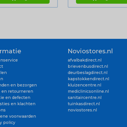
ormatie
Noviostores.nl
enservice
afvalbakdirect.nl
ct
brievenbusdirect.nl
llen
deurbeslagdirect.nl
en
kapstokkendirect.nl
nden en bezorgen
kluizencentre.nl
n en retourneren
mediclinicsonline.nl
ie en defecten
sanitaircentre.nl
sties en klachten
tuinkasdirect.nl
ons
noviostores.nl
ene voorwaarden
y policy