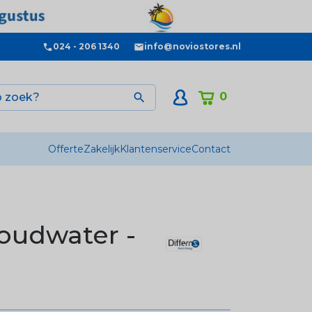
024 - 206 1340
info@noviostores.nl
0

Offerte
Zakelijk
Klantenservice
Contact
oudwater -