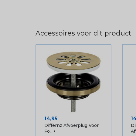
Accessoires voor dit product
Prijs
Pr
14,95
1
Differnz Afvoerplug Voor
Di
Fo...
Af