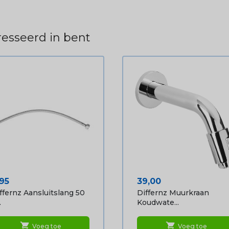
esseerd in bent
ijs
Prijs
,95
39,00
ffernz Aansluitslang 50
Differnz Muurkraan
.
Koudwate...
shopping_cart
shopping_cart
Voeg toe
Voeg toe