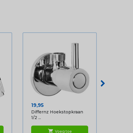
Prijs
19,95
Differnz Hoekstopkraan
1/2 ...
shopping_cart
Voeg toe