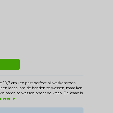
e 10,7 cm.) en past perfect bij waskommen
leen ideaal om de handen te wassen, maar kan
m haren te wassen onder de kraan. De kraan is
 meer
play_arrow