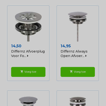
Prijs
Prijs
14,50
14,95
Differnz Afvoerplug
Differnz Always
Voor Fo...
Open Afvoer...
Voeg toe
Voeg toe
shopping_cart
shopping_cart