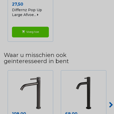
Prijs
27,50
Differnz Pop Up
Large Afvoe...
Voeg toe
shopping_cart
Waar u misschien ook
geïnteresseerd in bent
Prijs
Prijs
109,00
69,00