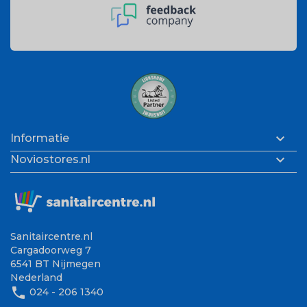

Informatie

Noviostores.nl
Sanitaircentre.nl
Cargadoorweg 7
6541 BT Nijmegen
Nederland
phone
024 - 206 1340