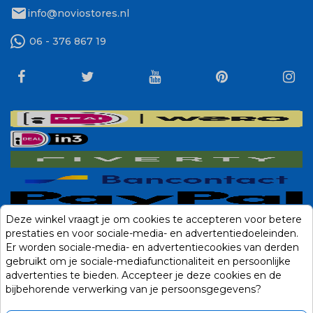
mail
info@noviostores.nl
06 - 376 867 19
Deze winkel vraagt je om cookies te accepteren voor betere
prestaties en voor sociale-media- en advertentiedoeleinden.
Er worden sociale-media- en advertentiecookies van derden
gebruikt om je sociale-mediafunctionaliteit en persoonlijke
advertenties te bieden. Accepteer je deze cookies en de
bijbehorende verwerking van je persoonsgegevens?