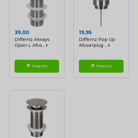
Prijs
Prijs
39,00
19,95
Differnz Always
Differnz Pop Up
Open L Afvo...
Afvoerplug ...
Voeg toe
Voeg toe
shopping_cart
shopping_cart