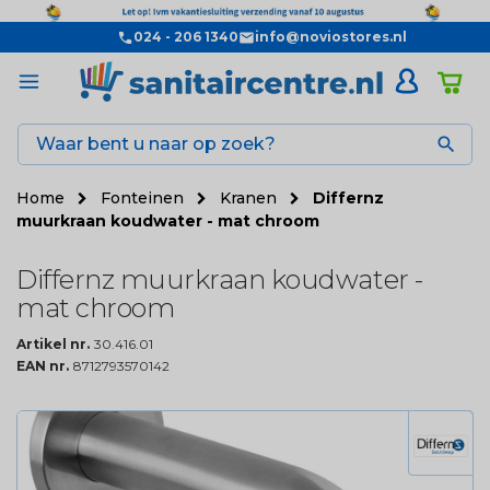
024 - 206 1340
info@noviostores.nl

Home
Fonteinen
Kranen
Differnz
muurkraan koudwater - mat chroom
Differnz muurkraan koudwater -
mat chroom
Artikel nr.
30.416.01
EAN nr.
8712793570142