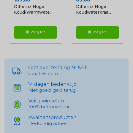
Differnz Hoge
Differnz Hoge
Koud/warmwate...
Koudwaterkraa...
Voeg toe
Voeg toe
shopping_cart
shopping_cart
Gratis verzending NL&BE
vanaf 69 euro
14 dagen bedenktijd
Niet goed, geld terug
Veilig winkelen
100% betrouwbaar
Kwaliteitsproducten
Deskundig advies