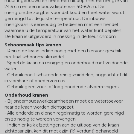
muur ingebouwd en heeft een uitloop met een lengte van
24,6 cm en een inbouwdiepte van 40-82cm. De
mengfunctie zorgt er voor dat koud en heet water wordt
gemengd tot de juiste temperatuur. De inbouw
mengkraan is eenvoudig te bedienen met een hendel
waarmee u de temperatuur van het water kunt bepalen.
De kraan is uitgevoerd in messing in de kleur chroom.
Schoonmaak tips kranen
- Reinig de kraan indien nodig met een hiervoor geschikt
neutraal schoonmaakmiddel
- Spoel de kraan na reiniging en onderhoud met voldoende
water
- Gebruik nooit schurende reinigsmiddelen, ongeacht of dit
in vloeibare of poedervorm is
- Gebruik geen zuur- of loog houdende afvoerreinigers
Onderhoud kranen
- Bij onderhoudswerkzaamheden moet de watertoevoer
naar de kraan worden dichtgezet
- Alle onderdelen dienen regelmatig te worden gereinigd
en zo nodig te worden vervangen
- Indien er kalk afzettingen aan de uitloop van de kraan
zichtbaar zijn, kan dit met azijn (1:1 verdunt) behandeld