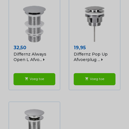
Prijs
Prijs
32,50
19,95
Differnz Always
Differnz Pop Up
Open L Afvo...
Afvoerplug ...
Voeg toe
Voeg toe
shopping_cart
shopping_cart