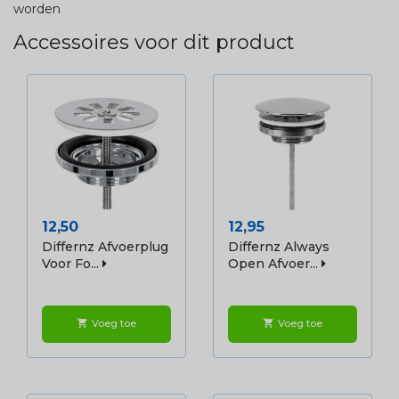
worden
Accessoires voor dit product
Prijs
Prijs
12,50
12,95
Differnz Afvoerplug
Differnz Always
Voor Fo...
Open Afvoer...
Voeg toe
Voeg toe
shopping_cart
shopping_cart