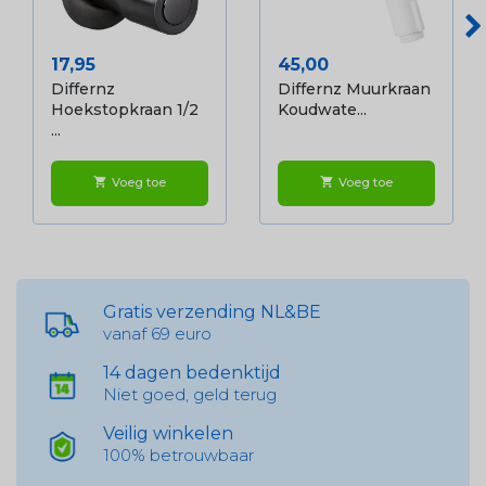
Prijs
Prijs
17,95
45,00
Differnz
Differnz Muurkraan
Hoekstopkraan 1/2
Koudwate...
...
Voeg toe
Voeg toe
shopping_cart
shopping_cart
Gratis verzending NL&BE
vanaf 69 euro
14 dagen bedenktijd
Niet goed, geld terug
Veilig winkelen
100% betrouwbaar