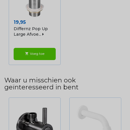
Prijs
19,95
Differnz Pop Up
Large Afvoe...
Voeg toe
shopping_cart
Waar u misschien ook
geïnteresseerd in bent