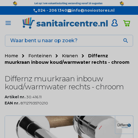
024 - 206 1340
info@noviostores.nl

Home
Fonteinen
Kranen
Differnz
muurkraan inbouw koud/warmwater rechts - chroom
Differnz muurkraan inbouw
koud/warmwater rechts - chroom
Artikel nr.
30.416.11
EAN nr.
8712793570210