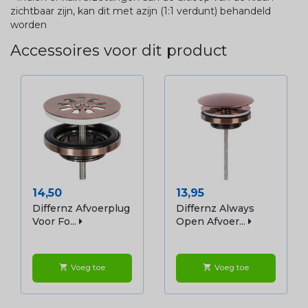
zichtbaar zijn, kan dit met azijn (1:1 verdunt) behandeld
worden
Accessoires voor dit product
Prijs
Prijs
14,50
13,95
Differnz Afvoerplug
Differnz Always
Voor Fo...
Open Afvoer...
Voeg toe
Voeg toe
shopping_cart
shopping_cart