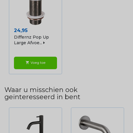
Prijs
24,95
Differnz Pop Up
Large Afvoe...
Voeg toe
shopping_cart
Waar u misschien ook
geïnteresseerd in bent