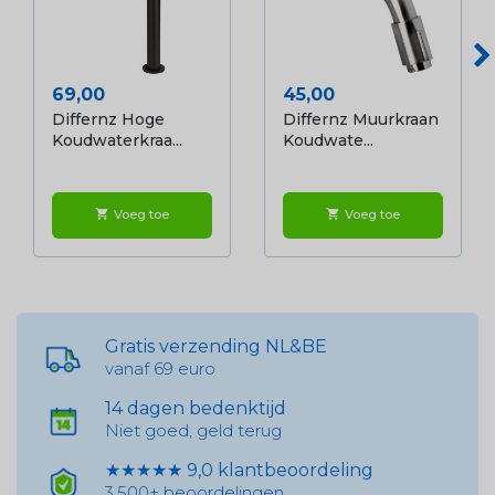
Prijs
Prijs
69,00
45,00
Differnz Hoge
Differnz Muurkraan
Koudwaterkraa...
Koudwate...
Voeg toe
Voeg toe
shopping_cart
shopping_cart
Gratis verzending NL&BE
vanaf 69 euro
14 dagen bedenktijd
Niet goed, geld terug
★★★★★ 9,0 klantbeoordeling
3.500+ beoordelingen