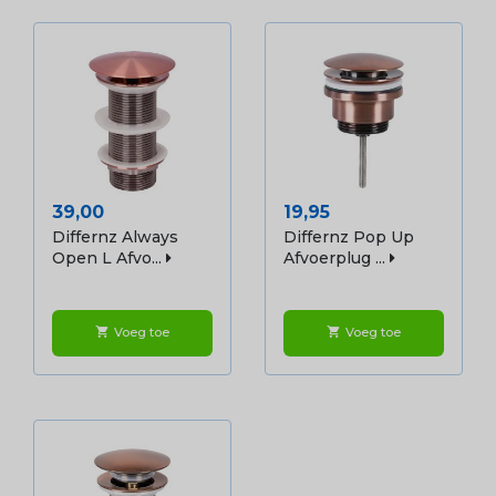
Prijs
Prijs
39,00
19,95
Differnz Always
Differnz Pop Up
Open L Afvo...
Afvoerplug ...
Voeg toe
Voeg toe
shopping_cart
shopping_cart