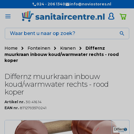
024 - 206 1340
info@noviostores.nl

Home
Fonteinen
Kranen
Differnz
muurkraan inbouw koud/warmwater rechts - rood
koper
Differnz muurkraan inbouw
koud/warmwater rechts - rood
koper
Artikel nr.
30.416.14
EAN nr.
8712793570241