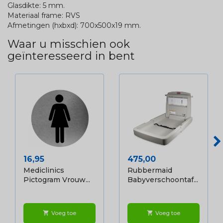
Glasdikte: 5 mm.
Materiaal frame: RVS
Afmetingen (hxbxd): 700x500x19 mm.
Waar u misschien ook
geïnteresseerd in bent
Prijs
Prijs
16,95
475,00
Mediclinics
Rubbermaid
Pictogram Vrouw...
Babyverschoontaf...
Voeg toe
Voeg toe
shopping_cart
shopping_cart