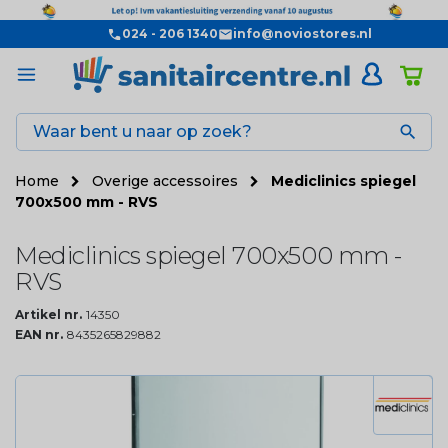
024 - 206 1340
info@noviostores.nl

Home
Overige accessoires
Mediclinics spiegel
700x500 mm - RVS
Mediclinics spiegel 700x500 mm -
RVS
Artikel nr.
14350
EAN nr.
8435265829882