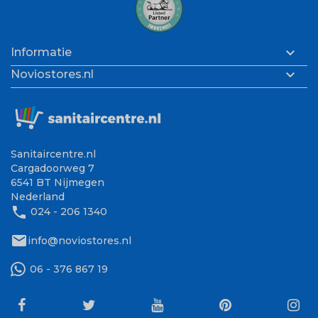

Informatie

Noviostores.nl
Sanitaircentre.nl
Cargadoorweg 7
6541 BT Nijmegen
Nederland
phone
024 - 206 1340
mail
info@noviostores.nl
06 - 376 867 19