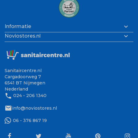

Informatie

Noviostores.nl
Sanitaircentre.nl
Cargadoorweg 7
6541 BT Nijmegen
Nederland
phone
024 - 206 1340
mail
info@noviostores.nl
06 - 376 867 19