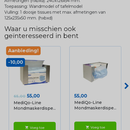
Afmetingen (hxbxd): 240x126x54 mm.
Toepassing: Wandmodel of tafelmodel
Vulling: 1 doosje tissues met max. afmetingen van
125x235x50 mm. (hxbxd)
Waar u misschien ook
geïnteresseerd in bent
Aanbieding!
-10,00
Normale prijs
Prijs
Prijs
55,00
55,00
65,00
MediQo-Line
MediQo-Line
Mondmaskerdispe...
Mondmaskerdispe...
Voeg toe
shopping_cart
Voeg toe
shopping_cart