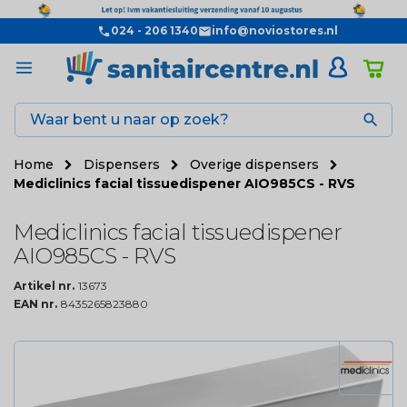
024 - 206 1340
info@noviostores.nl

Home
Dispensers
Overige dispensers
Mediclinics facial tissuedispener AIO985CS - RVS
Mediclinics facial tissuedispener
AIO985CS - RVS
Artikel nr.
13673
EAN nr.
8435265823880