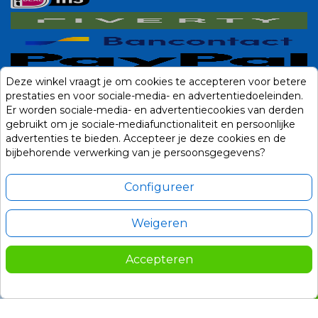
Deze winkel vraagt je om cookies te accepteren voor betere
prestaties en voor sociale-media- en advertentiedoeleinden.
Er worden sociale-media- en advertentiecookies van derden
gebruikt om je sociale-mediafunctionaliteit en persoonlijke
advertenties te bieden. Accepteer je deze cookies en de
bijbehorende verwerking van je persoonsgegevens?
Configureer
Weigeren
Alle prijzen zijn in Euro, inclusief BTW en andere heffingen en exclusief
eventuele verzendkosten.
Accepteren
© 2014-2026 Noviostores.nl. Alle rechten voorbehouden.
55,00
In winkelwagen

Update cookie voorkeuren