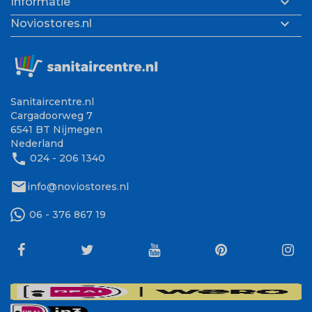

Informatie

Noviostores.nl
Sanitaircentre.nl
Cargadoorweg 7
6541 BT Nijmegen
Nederland
phone
024 - 206 1340
mail
info@noviostores.nl
06 - 376 867 19