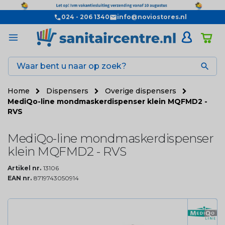
024 - 206 1340
info@noviostores.nl

Home
Dispensers
Overige dispensers
MediQo-line mondmaskerdispenser klein MQFMD2 -
RVS
MediQo-line mondmaskerdispenser
klein MQFMD2 - RVS
Artikel nr.
13106
EAN nr.
8719743050914