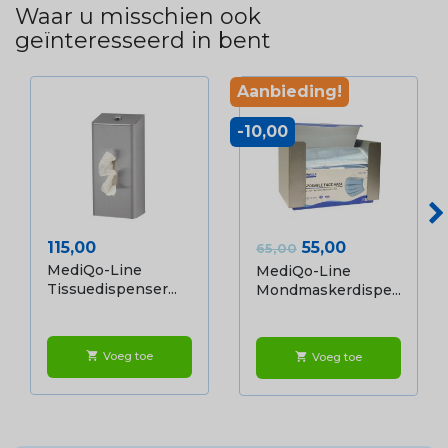
Waar u misschien ook
geïnteresseerd in bent
Aanbieding!
-10,00
Prijs
Normale prijs
Prijs
115,00
55,00
65,00
MediQo-Line
MediQo-Line
Tissuedispenser...
Mondmaskerdispe...
Voeg toe
shopping_cart
Voeg toe
shopping_cart