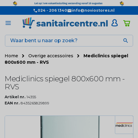
024 - 206 1340
info@noviostores.nl

Home
Overige accessoires
Mediclinics spiegel
800x600 mm - RVS
Mediclinics spiegel 800x600 mm -
RVS
Artikel nr.
14355
EAN nr.
8435265829899