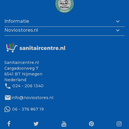

Informatie

Noviostores.nl
Sanitaircentre.nl
Cargadoorweg 7
6541 BT Nijmegen
Nederland
phone
024 - 206 1340
mail
info@noviostores.nl
06 - 376 867 19