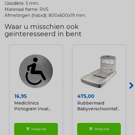
Glasdikte: 5 mm.
Materiaal frame: RVS
Afmetingen (hxbxd): 800x600x19 mm.
Waar u misschien ook
geïnteresseerd in bent
Prijs
Prijs
16,95
475,00
Mediclinics
Rubbermaid
Pictogram Inval...
Babyverschoontaf...
Voeg toe
Voeg toe
shopping_cart
shopping_cart