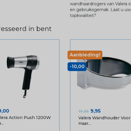
wandhaardrogers van Valera s
en gebruiksgemak. Laat u uw 
topkwaliteit?
esseerd in bent
Aanbieding!
-10,00
ijs
Normale prijs
Prijs
9,00
9,95
19,95
lera Action Push 1200W
Valera Wandhouder Voor
...
Haar...