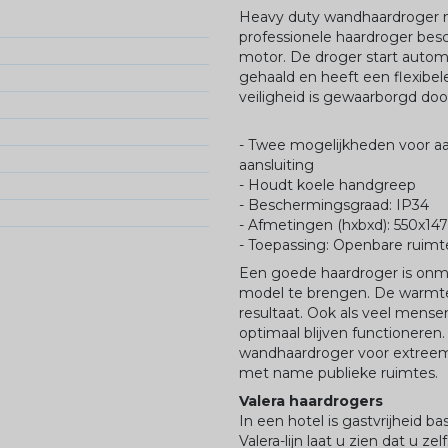
Heavy duty wandhaardroger me
professionele haardroger besc
motor. De droger start autom
gehaald en heeft een flexibele
veiligheid is gewaarborgd doo
- Twee mogelijkheden voor aa
aansluiting
- Houdt koele handgreep
- Beschermingsgraad: IP34
- Afmetingen (hxbxd): 550x14
- Toepassing: Openbare ruim
Een goede haardroger is onm
model te brengen. De warmte
resultaat. Ook als veel mens
optimaal blijven functioneren
wandhaardroger voor extreem 
met name publieke ruimtes.
Valera haardrogers
In een hotel is gastvrijheid 
Valera-lijn laat u zien dat u z