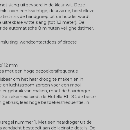
t slang uitgevoerd in de kleur wit. Deze
hikt over een krachtige, duurzame, borstelloze
atisch als de handgreep uit de houder wordt
 uitrekbare witte slang (tot 1,2 meter). De
r de automatische 8 minuten veiligheidstimer.
nsluiting: wandcontactdoos of directe
7x112 mm.
tes met een hoge bezoekersfrequentie
isbaar om het haar droog te maken en in
 en luchtstroom zorgen voor een mooi
en er gebruik van maken, moet de haardroger
. Die zekerheid biedt de Hotello BLDC, de beste
gebruik, lees hoge bezoekersfrequentie, in
basisregel nummer 1. Met een haardroger uit de
elfs aandacht besteedt aan de kleinste details. De