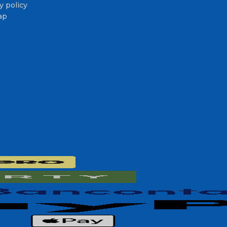
y policy
ap