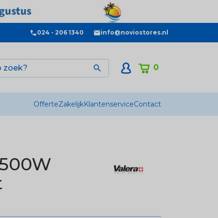
024 - 206 1340
info@noviostores.nl
0

Offerte
Zakelijk
Klantenservice
Contact
 1500W
t