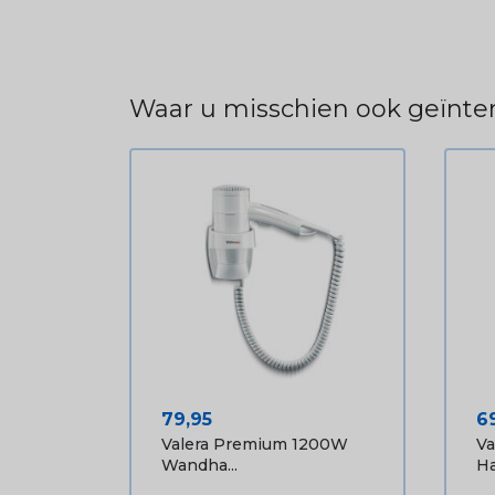
Waar u misschien ook geïnter
Prijs
Pr
79,95
6
Valera Premium 1200W
Va
Wandha...
Ha