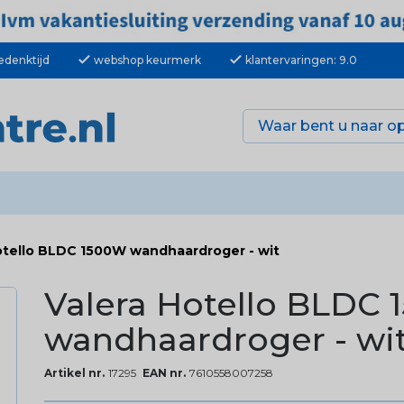
check
check
edenktijd
webshop keurmerk
klantervaringen: 9.0
otello BLDC 1500W wandhaardroger - wit
Valera Hotello BLDC
wandhaardroger - wi
Artikel nr.
17295
EAN nr.
7610558007258