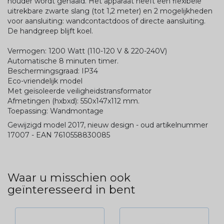
houder wordt gehaald. Het apparaat heeft een flexibele
uitrekbare zwarte slang (tot 1,2 meter) en 2 mogelijkheden
voor aansluiting: wandcontactdoos of directe aansluiting.
De handgreep blijft koel.
Vermogen: 1200 Watt (110-120 V & 220-240V)
Automatische 8 minuten timer.
Beschermingsgraad: IP34
Eco-vriendelijk model
Met geïsoleerde veiligheidstransformator
Afmetingen (hxbxd): 550x147x112 mm.
Toepassing: Wandmontage
Gewijzigd model 2017, nieuw design - oud artikelnummer
17007 - EAN 7610558830085
Waar u misschien ook
geïnteresseerd in bent