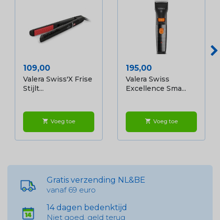
Prijs
Prijs
109,00
195,00
Valera Swiss'X Frise
Valera Swiss
Stijlt...
Excellence Sma...
Voeg toe
Voeg toe
shopping_cart
shopping_cart
Gratis verzending NL&BE
vanaf 69 euro
14 dagen bedenktijd
Niet goed, geld terug