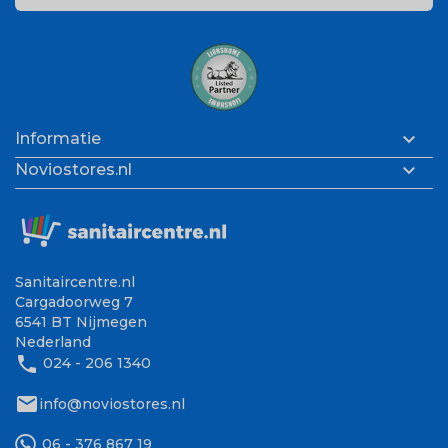

Informatie

Noviostores.nl
Sanitaircentre.nl
Cargadoorweg 7
6541 BT Nijmegen
Nederland
phone
024 - 206 1340
mail
info@noviostores.nl
06 - 376 867 19