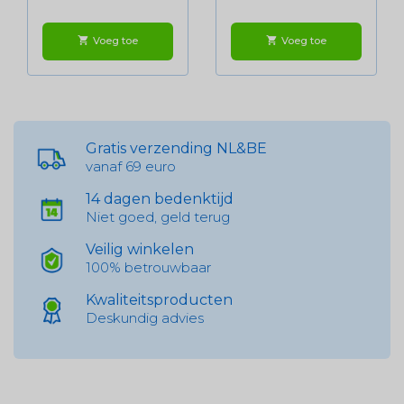
Voeg toe
Voeg toe
shopping_cart
shopping_cart
Gratis verzending NL&BE
vanaf 69 euro
14 dagen bedenktijd
Niet goed, geld terug
Veilig winkelen
100% betrouwbaar
Kwaliteitsproducten
Deskundig advies