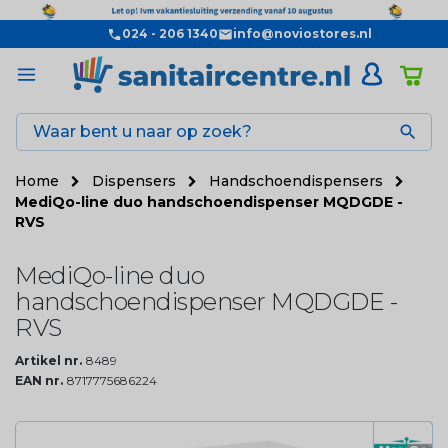
024 - 206 1340
info@noviostores.nl

Home
Dispensers
Handschoendispensers
MediQo-line duo handschoendispenser MQDGDE -
RVS
MediQo-line duo
handschoendispenser MQDGDE -
RVS
Artikel nr.
8489
EAN nr.
8717775686224