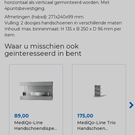
horizontaal als verticaal gemonteerd worden. Met
4puntsbevestiging.
Afmetingen (hxbxd): 271x240x99 mm.
Vulling: 2 doosjes handschoenen in verschillende maten
Inhoud: max. binnenmaat: H 135 x B 250 x D 96 mm per
item
Waar u misschien ook
geïnteresseerd in bent
Prijs
Prijs
89,00
175,00
MediQo-Line
MediQo-Line Trio
Handschoendispe...
Handschoen...