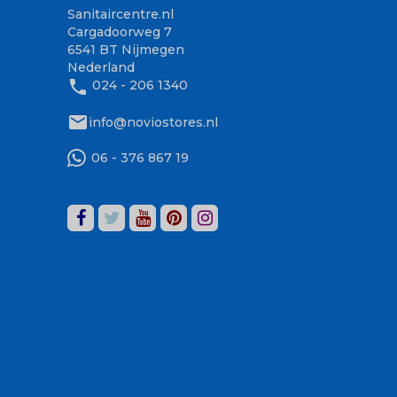
Sanitaircentre.nl
Cargadoorweg 7
6541 BT Nijmegen
Nederland
phone
024 - 206 1340
mail
info@noviostores.nl
06 - 376 867 19