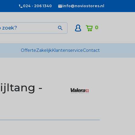
024 - 206 1340
info@noviostores.nl
0

Offerte
Zakelijk
Klantenservice
Contact
ijltang -