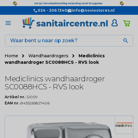
024 - 206 1340
info@noviostores.nl

Home
Wandhaardrogers
Mediclinics
wandhaardroger SC0088HCS - RVS look
Mediclinics wandhaardroger
SC0088HCS - RVS look
Artikel nr.
12009
EAN nr.
8435265827406