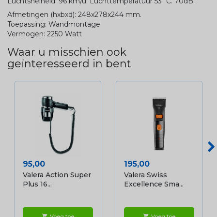
Luchtsnelheid: 96 km/u. Luchttemperatuur 53˚C. 70dB.
Afmetingen (hxbxd): 248x278x244 mm.
Toepassing: Wandmontage
Vermogen: 2250 Watt
Waar u misschien ook
geïnteresseerd in bent
Prijs
Prijs
95,00
195,00
Valera Action Super
Valera Swiss
Plus 16...
Excellence Sma...
Voeg toe
Voeg toe
shopping_cart
shopping_cart