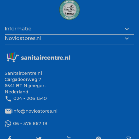

Informatie

Noviostores.nl
Sanitaircentre.nl
Cargadoorweg 7
6541 BT Nijmegen
Nederland
phone
024 - 206 1340
mail
info@noviostores.nl
06 - 376 867 19