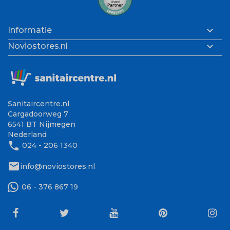

Informatie

Noviostores.nl
Sanitaircentre.nl
Cargadoorweg 7
6541 BT Nijmegen
Nederland
phone
024 - 206 1340
mail
info@noviostores.nl
06 - 376 867 19