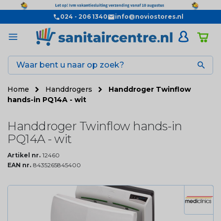
024 - 206 1340
info@noviostores.nl

Home
Handdrogers
Handdroger Twinflow
hands-in PQ14A - wit
Handdroger Twinflow hands-in
PQ14A - wit
Artikel nr.
12460
EAN nr.
8435265845400