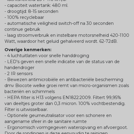
- capaciteit watertank: 480 ml.
- droogtijd: 8-15 seconden
- 100% recyclebaar
- automatische veiligheid switch-off na 30 seconden
continue gebruik
- laag stroomverbruik en instelbare motorsnelheid 420-1100
Watt, waardoor het geluid gehalveerd wordt. 62-72dB.
Overige kenmerken:
- 4 luchtuitlaten voor snelle handdroging
- LED's geven een snelle indicatie van de status van de
handendroger
- 2 IR sensors
- Bewezen antimicrobiële en antibacteriële bescherming
dmv Biocote welke groei remt van micro-organismen zoals
bacteriën en schimmels
- HEPA filter is H13 volgens EN1822:2009. Filtert 99,95%
van deeltjes groter dan 0,3 micron. 100% vochtbestendig.
Filter is uitwisselbaar.
- Optionele geurneutralisator voor een schonere en
aangename sfeer in de sanitaire ruimte
- Ergonomisch vormgegeven wateropvang en afvoergoot.
Door de rondingen is deze eenvoudig te reinigen