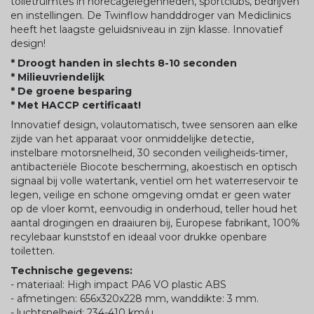
toiletruimtes in horecagelegenheden, sportclubs, bedrijven
en instellingen. De Twinflow handddroger van Mediclinics
heeft het laagste geluidsniveau in zijn klasse. Innovatief
design!
* Droogt handen in slechts 8-10 seconden
* Milieuvriendelijk
* De groene besparing
* Met HACCP certificaat!
Innovatief design, volautomatisch, twee sensoren aan elke
zijde van het apparaat voor onmiddelijke detectie,
instelbare motorsnelheid, 30 seconden veiligheids-timer,
antibacteriële Biocote bescherming, akoestisch en optisch
signaal bij volle watertank, ventiel om het waterreservoir te
legen, veilige en schone omgeving omdat er geen water
op de vloer komt, eenvoudig in onderhoud, teller houd het
aantal drogingen en draaiuren bij, Europese fabrikant, 100%
recylebaar kunststof en ideaal voor drukke openbare
toiletten.
Technische gegevens:
- materiaal: High impact PA6 VO plastic ABS
- afmetingen: 656x320x228 mm, wanddikte: 3 mm.
- luchtsnelheid: 234-410 km/u.