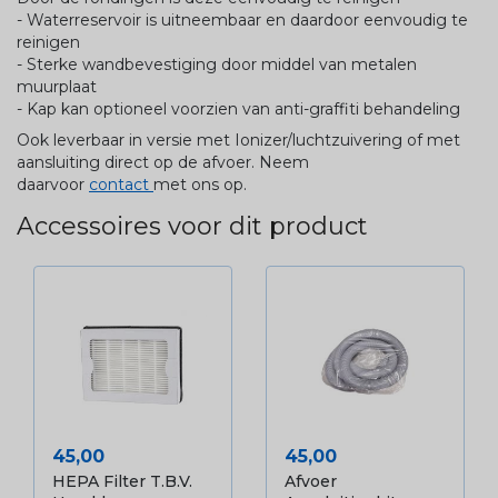
- Waterreservoir is uitneembaar en daardoor eenvoudig te
reinigen
- Sterke wandbevestiging door middel van metalen
muurplaat
- Kap kan optioneel voorzien van anti-graffiti behandeling
Ook leverbaar in versie met Ionizer/luchtzuivering of met
aansluiting direct op de afvoer. Neem
daarvoor
contact
met ons op.
Accessoires voor dit product
Prijs
Prijs
45,00
45,00
HEPA Filter T.b.v.
Afvoer