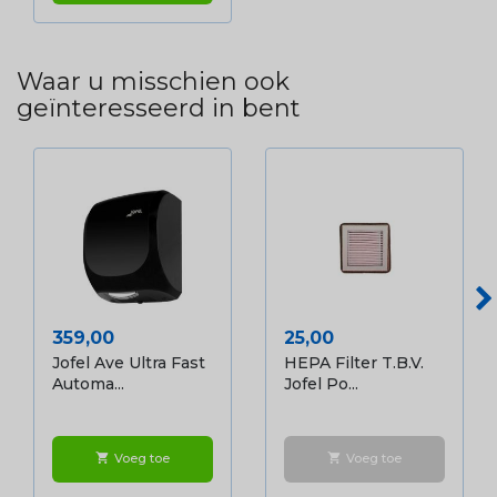
Waar u misschien ook
geïnteresseerd in bent
Prijs
Prijs
359,00
25,00
Jofel Ave Ultra Fast
HEPA Filter T.b.v.
Automa...
Jofel Po...
Voeg toe
Voeg toe
shopping_cart
shopping_cart