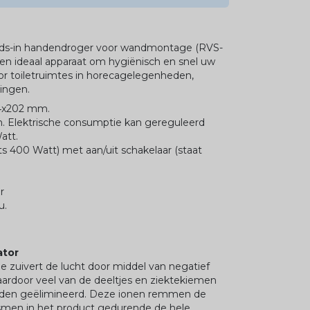
ands-in handendroger voor wandmontage (RVS-
 Een ideaal apparaat om hygiënisch en snel uw
r toiletruimtes in horecagelegenheden,
lingen.
44x202 mm.
. Elektrische consumptie kan gereguleerd
att.
s 400 Watt) met aan/uit schakelaar (staat
r
u.
ator
e zuivert de lucht door middel van negatief
aardoor veel van de deeltjes en ziektekiemen
rden geëlimineerd. Deze ionen remmen de
smen in het product gedurende de hele