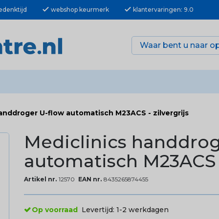
check
check
edenktijd
webshop keurmerk
klantervaringen: 9.0
anddroger U-flow automatisch M23ACS - zilvergrijs
Mediclinics handdrog
automatisch M23ACS - 
Artikel nr.
12570
EAN nr.
8435265874455
Op voorraad
Levertijd:
1-2 werkdagen