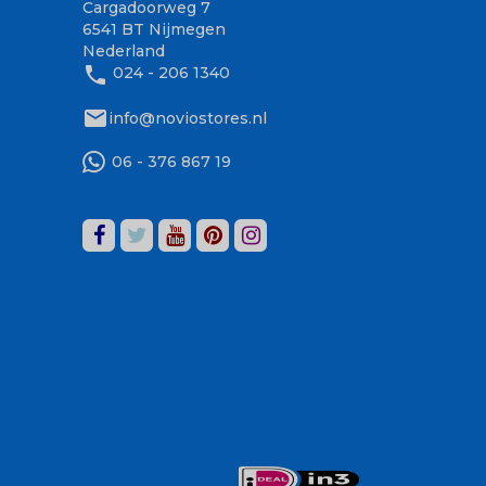
Cargadoorweg 7
6541 BT Nijmegen
Nederland
phone
024 - 206 1340
mail
info@noviostores.nl
06 - 376 867 19