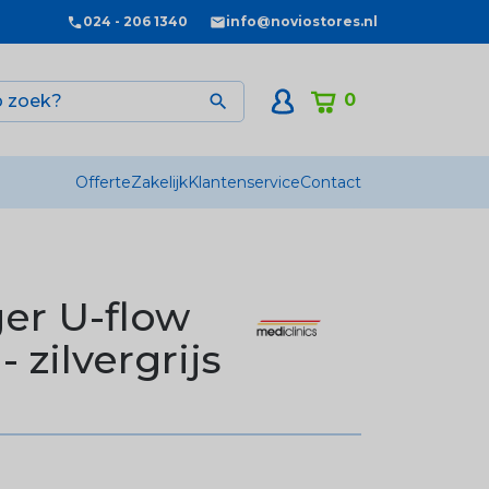
024 - 206 1340
info@noviostores.nl
0

Offerte
Zakelijk
Klantenservice
Contact
er U-flow
zilvergrijs