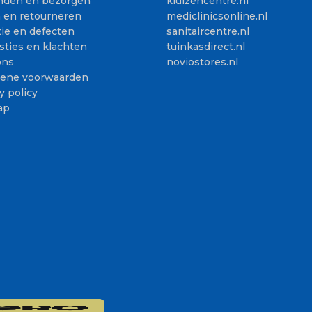
nden en bezorgen
kluizencentre.nl
n en retourneren
mediclinicsonline.nl
ie en defecten
sanitaircentre.nl
sties en klachten
tuinkasdirect.nl
ons
noviostores.nl
ene voorwaarden
y policy
ap