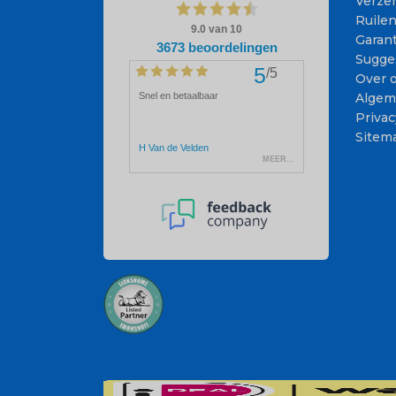
Verze
Ruile
Garant
Sugge
Over 
Algem
Privac
Sitem