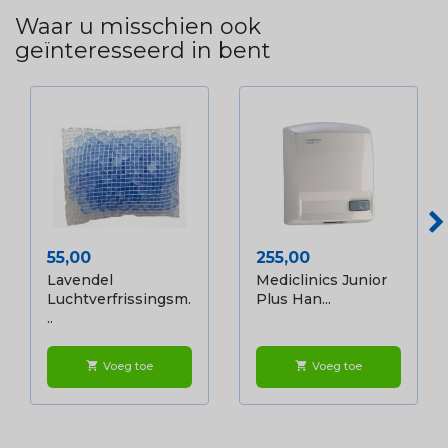
Waar u misschien ook
geïnteresseerd in bent
Prijs
Prijs
55,00
255,00
Lavendel
Mediclinics Junior
Luchtverfrissingsm.
Plus Han...
..
Voeg toe
Voeg toe
shopping_cart
shopping_cart