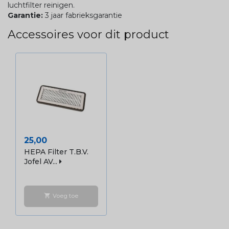
luchtfilter reinigen.
Garantie:
3 jaar fabrieksgarantie
Accessoires voor dit product
Prijs
25,00
HEPA Filter T.b.v.
Jofel AV...
Voeg toe
shopping_cart