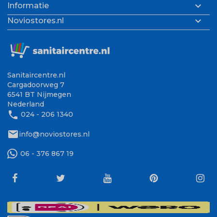

Informatie

Noviostores.nl
Sanitaircentre.nl
Cargadoorweg 7
6541 BT Nijmegen
Nederland
phone
024 - 206 1340
mail
info@noviostores.nl
06 - 376 867 19