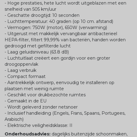
- Hoge prestaties, hete lucht wordt uitgeblazen met een
snelheid van 505 km/uur
- Geschatte droogtijd: 10 seconden
- Luchttemperatuur: 40 graden (op 10 cm. afstand)
- Vermogen: 750W (motor), 650W (verwarming)
- Uitgerust met makkelijk vervangbaar antibacterieel
HEPA-filter, filtert 99,99% van bacteriën, handen worden
gedroogd met gefilterde lucht
- Laag geluidsniveau (63.8 dB)
- Luchtuitlaat creëert een gordijn voor een groter
droogoppervlak
- Laag verbruik
- Compact formaat
- Aantrekkelijk ontwerp, eenvoudig te installeren op
plaatsen met weinig ruimte
- Geschikt voor drukbezochte ruimtes
- Gemaakt in de EU
- Wordt geleverd zonder netsnoer
- Inclusief handleiding (Engels, Frans, Spaans, Portugees,
Arabisch)
- Elektrische veiligheidsklasse: II
Onderhoudsadvies:
dagelijks buitenzijde schoonmaken,