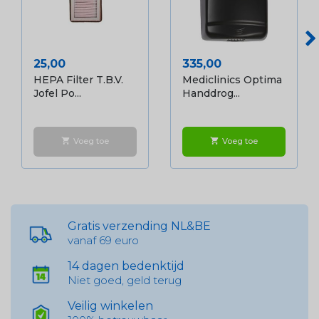
Prijs
Prijs
25,00
335,00
HEPA Filter T.b.v.
Mediclinics Optima
Jofel Po...
Handdrog...
Voeg toe
Voeg toe
shopping_cart
shopping_cart
Gratis verzending NL&BE
vanaf 69 euro
14 dagen bedenktijd
Niet goed, geld terug
Veilig winkelen