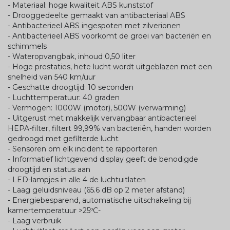
- Materiaal: hoge kwaliteit ABS kunststof
- Drooggedeelte gemaakt van antibacteriaal ABS
- Antibacterieel ABS ingespoten met zilverionen
- Antibacterieel ABS voorkomt de groei van bacteriën en
schimmels
- Wateropvangbak, inhoud 0,50 liter
- Hoge prestaties, hete lucht wordt uitgeblazen met een
snelheid van 540 km/uur
- Geschatte droogtijd: 10 seconden
- Luchttemperatuur: 40 graden
- Vermogen: 1000W (motor), 500W (verwarming)
- Uitgerust met makkelijk vervangbaar antibacterieel
HEPA-filter, filtert 99,99% van bacteriën, handen worden
gedroogd met gefilterde lucht
- Sensoren om elk incident te rapporteren
- Informatief lichtgevend display geeft de benodigde
droogtijd en status aan
- LED-lampjes in alle 4 de luchtuitlaten
- Laag geluidsniveau (65.6 dB op 2 meter afstand)
- Energiebesparend, automatische uitschakeling bij
kamertemperatuur >25ºC-
- Laag verbruik