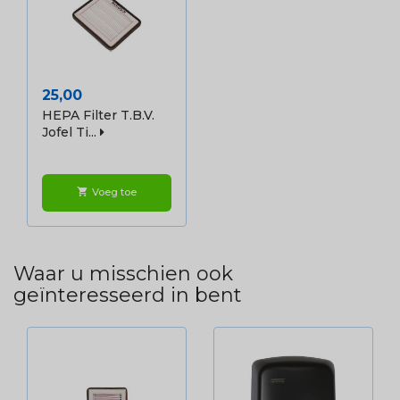
Prijs
25,00
HEPA Filter T.b.v.
Jofel Ti...
Voeg toe
shopping_cart
Waar u misschien ook
geïnteresseerd in bent