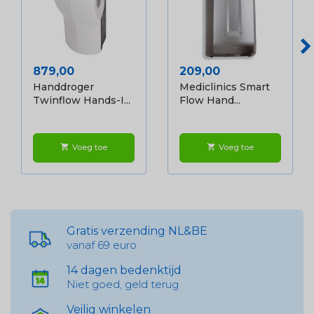
Prijs
Prijs
879,00
209,00
Handdroger
Mediclinics Smart
Twinflow Hands-I...
Flow Hand...
Voeg toe
Voeg toe
shopping_cart
shopping_cart
Gratis verzending NL&BE
vanaf 69 euro
14 dagen bedenktijd
Niet goed, geld terug
Veilig winkelen