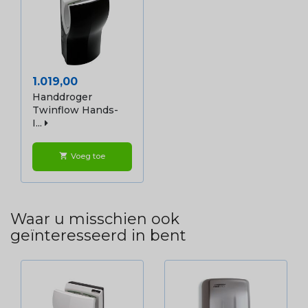
Prijs
1.019,00
Handdroger
Twinflow Hands-
I...
Voeg toe
shopping_cart
Waar u misschien ook
geïnteresseerd in bent