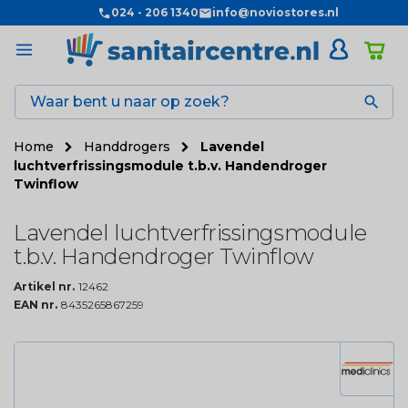
024 - 206 1340
info@noviostores.nl

Home
Handdrogers
Lavendel
luchtverfrissingsmodule t.b.v. Handendroger
Twinflow
Lavendel luchtverfrissingsmodule
t.b.v. Handendroger Twinflow
Artikel nr.
12462
EAN nr.
8435265867259