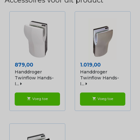
Accessoires voor dit product
Prijs
Prijs
879,00
1.019,00
Handdroger
Handdroger
Twinflow Hands-
Twinflow Hands-
I...
I...
Voeg toe
Voeg toe
shopping_cart
shopping_cart