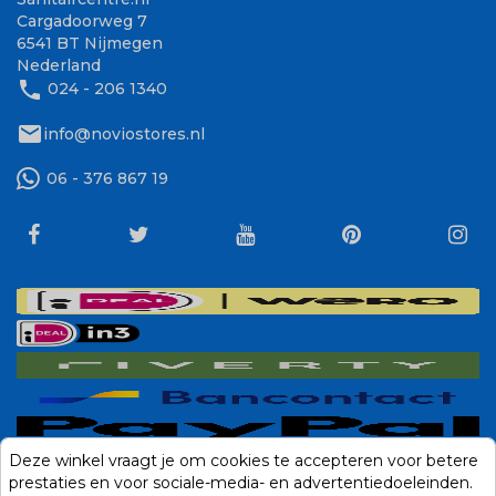
Cargadoorweg 7
6541 BT Nijmegen
Nederland
phone
024 - 206 1340
mail
info@noviostores.nl
06 - 376 867 19
Deze winkel vraagt je om cookies te accepteren voor betere
prestaties en voor sociale-media- en advertentiedoeleinden.