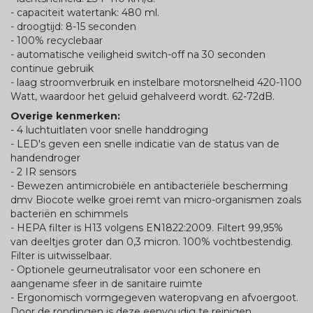
- capaciteit watertank: 480 ml.
- droogtijd: 8-15 seconden
- 100% recyclebaar
- automatische veiligheid switch-off na 30 seconden
continue gebruik
- laag stroomverbruik en instelbare motorsnelheid 420-1100
Watt, waardoor het geluid gehalveerd wordt. 62-72dB.
Overige kenmerken:
- 4 luchtuitlaten voor snelle handdroging
- LED's geven een snelle indicatie van de status van de
handendroger
- 2 IR sensors
- Bewezen antimicrobiële en antibacteriële bescherming
dmv Biocote welke groei remt van micro-organismen zoals
bacteriën en schimmels
- HEPA filter is H13 volgens EN1822:2009. Filtert 99,95%
van deeltjes groter dan 0,3 micron. 100% vochtbestendig.
Filter is uitwisselbaar.
- Optionele geurneutralisator voor een schonere en
aangename sfeer in de sanitaire ruimte
- Ergonomisch vormgegeven wateropvang en afvoergoot.
Door de rondingen is deze eenvoudig te reinigen