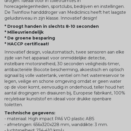
drogen. Ideaal voor in toiletruimtes in
horecagelegenheden, sportclubs, bedrijven en instellingen.
De Twinflow handddroger van Mediclinics heeft het laagste
geluidsniveau in zijn klasse. Innovatief design!
* Droogt handen in slechts 8-10 seconden
* Milieuvriendelijk
* De groene besparing
* HACCP certificaat!
Innovatief design, volautomatisch, twee sensoren aan elke
zijde van het apparaat voor onmiddelijke detectie,
instelbare motorsnelheid, 30 seconden veiligheids-timer,
antibacteriële Biocote bescherming, akoestisch en optisch
signaal bij volle watertank, ventiel om het waterreservoir te
legen, veilige en schone omgeving omdat er geen water
op de vloer komt, eenvoudig in onderhoud, teller houd het
aantal drogingen en draaiuren bij, Europese fabrikant, 100%
recylebaar kunststof en ideaal voor drukke openbare
toiletten.
Technische gegevens:
- materiaal: High impact PA6 VO plastic ABS
- afmetingen: 656x320x228 mm, wanddikte: 3 mm.
- luchtsnelheid: 234-410 km/u.