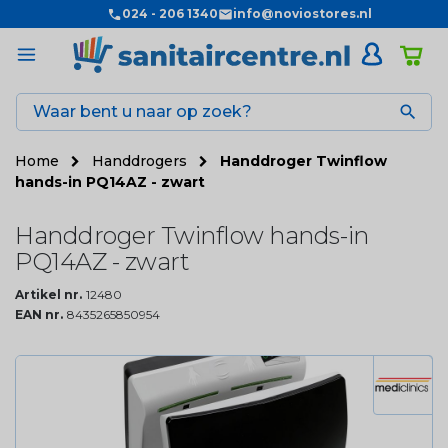
024 - 206 1340
info@noviostores.nl

Home
Handdrogers
Handdroger Twinflow
hands-in PQ14AZ - zwart
Handdroger Twinflow hands-in
PQ14AZ - zwart
Artikel nr.
12480
EAN nr.
8435265850954