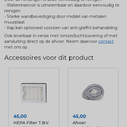
- Waterreservoir is uitneembaar en daardoor eenvoudig te
reinigen
- Sterke wandbevestiging door middel van metalen
muurplaat
- Kap kan optioneel voorzien van anti-graffiti behandeling
Ook leverbaar in versie met Ionizer/luchtzuivering of met
aansluiting direct op de afvoer. Neem daarvoor
contact
met ons op.
Accessoires voor dit product
Prijs
Prijs
45,00
45,00
HEPA Filter T.b.v.
Afvoer