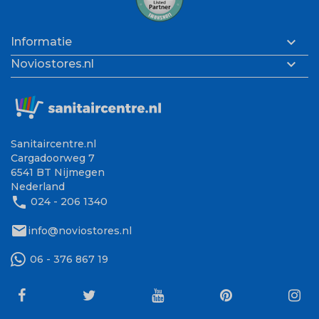

Informatie

Noviostores.nl
Sanitaircentre.nl
Cargadoorweg 7
6541 BT Nijmegen
Nederland
phone
024 - 206 1340
mail
info@noviostores.nl
06 - 376 867 19