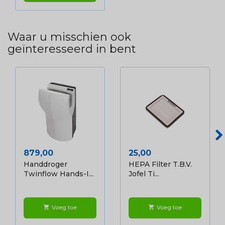
Waar u misschien ook
geïnteresseerd in bent
Prijs
Prijs
879,00
25,00
Handdroger
HEPA Filter T.b.v.
Twinflow Hands-I...
Jofel Ti...
Voeg toe
Voeg toe
shopping_cart
shopping_cart