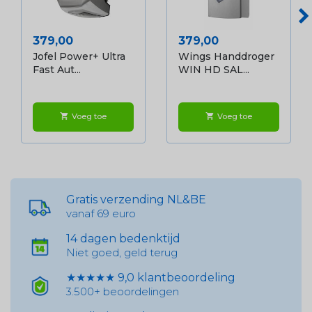
Prijs
Prijs
379,00
379,00
Jofel Power+ Ultra
Wings Handdroger
Fast Aut...
WIN HD SAL...
Voeg toe
Voeg toe
shopping_cart
shopping_cart
Gratis verzending NL&BE
vanaf 69 euro
14 dagen bedenktijd
Niet goed, geld terug
★★★★★ 9,0 klantbeoordeling
3.500+ beoordelingen