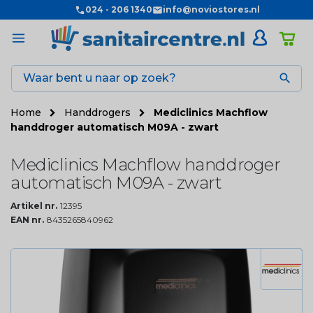
024 - 206 1340
info@noviostores.nl

Home
Handdrogers
Mediclinics Machflow
handdroger automatisch M09A - zwart
Mediclinics Machflow handdroger
automatisch M09A - zwart
Artikel nr.
12395
EAN nr.
8435265840962