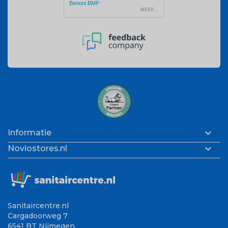

Informatie

Noviostores.nl
Sanitaircentre.nl
Cargadoorweg 7
6541 BT Nijmegen