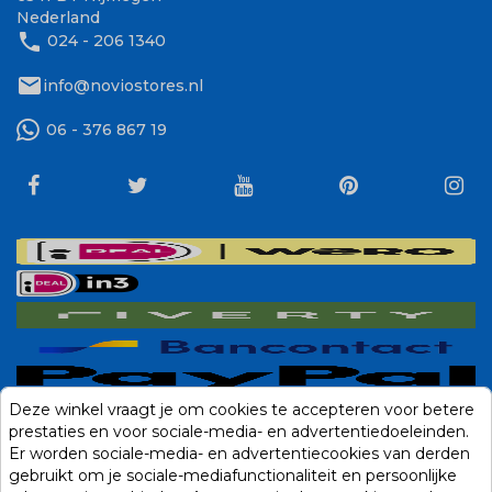
Nederland
phone
024 - 206 1340
mail
info@noviostores.nl
06 - 376 867 19
Deze winkel vraagt je om cookies te accepteren voor betere
prestaties en voor sociale-media- en advertentiedoeleinden.
Er worden sociale-media- en advertentiecookies van derden
gebruikt om je sociale-mediafunctionaliteit en persoonlijke